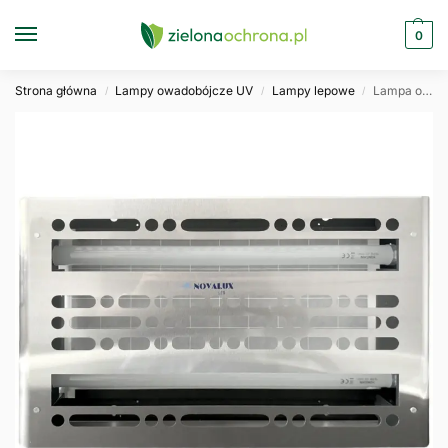
0
Strona główna
Lampy owadobójcze UV
Lampy lepowe
Lampa owadobójcza lepowa NovaLux LED 2x7W NEWPEST
/
/
/