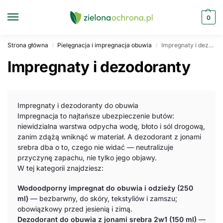
0
Strona główna
Pielęgnacja i impregnacja obuwia
Impregnaty i dezodoranty
/
/
Impregnaty i dezodoranty
Impregnaty i dezodoranty do obuwia
Impregnacja to najtańsze ubezpieczenie butów:
niewidzialna warstwa odpycha wodę, błoto i sól drogową,
zanim zdążą wniknąć w materiał. A dezodorant z jonami
srebra dba o to, czego nie widać — neutralizuje
przyczynę zapachu, nie tylko jego objawy.
W tej kategorii znajdziesz:
Wodoodporny impregnat do obuwia i odzieży (250
ml)
— bezbarwny, do skóry, tekstyliów i zamszu;
obowiązkowy przed jesienią i zimą.
Dezodorant do obuwia z jonami srebra 2w1 (150 ml)
—