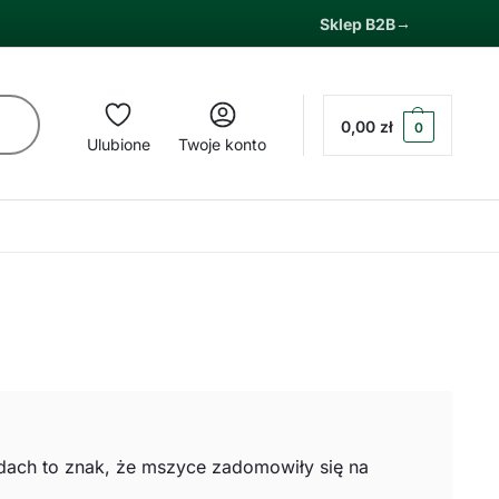
Sklep B2B
0,00
zł
0
Ulubione
Twoje konto
ędach to znak, że mszyce zadomowiły się na