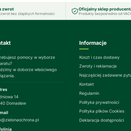
a zwrot
Oficjalny sklep producent
zwrot bez zbędnych formalności
Produkty bezpośrednio od VACO
takt
Informacje
zebujesz pomocy w wyborze
Koszt i czas dostawy
aratu?
Zwroty i reklamacje
dzimy w doborze właściwego
Najczęściej zadawane pyt
iązania.
Kontakt
dres
Regulamin
dniowa 14
Polityka prywatności
040 Domasław
Polityka plików Cookies
mail
p@zielonaochrona.pl
Deklaracja dostępności
folinia