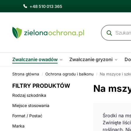
+48 510 013 365
Zwalczanie owadów
Zwalczanie gryzoni
Do
Strona główna
Ochrona ogrodu i balkonu
Na mszyce i szko
/
/
FILTRY PRODUKTÓW
Na mszyc
Rodzaj szkodnika
Miejsce stosowania
Środki na ms
Format / Postać
Zwinięte liś
Marka
roślinach. N