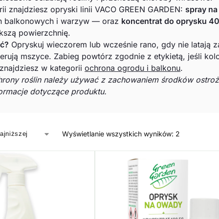
rii znajdziesz opryski linii VACO GREEN GARDEN:
spray na
lin balkonowych i warzyw — oraz
koncentrat do oprysku 40
kszą powierzchnię.
ać?
Opryskuj wieczorem lub wcześnie rano, gdy nie latają 
żerują mszyce. Zabieg powtórz zgodnie z etykietą, jeśli kol
 znajdziesz w kategorii
ochrona ogrodu i balkonu
.
rony roślin należy używać z zachowaniem środków ostroż
nformacje dotyczące produktu.
Wyświetlanie wszystkich wyników: 2