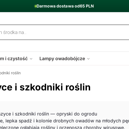
Darmowa dostawa od
65 PLN
m i czystość
Lampy owadobójcze
dniki roślin
e i szkodniki roślin
zyce i szkodniki roślin — opryski do ogrodu
cie, lepka spadź i kolonie drobnych owadów na młodych p
ieleczone osłabiają rośliny i przenoszą choroby wirusowe.