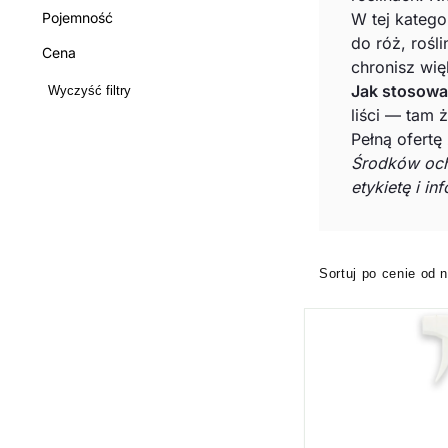
Pojemność
W tej katego
do róż, roś
Cena
chronisz wię
Jak stosow
Wyczyść filtry
liści — tam 
Pełną ofertę
Środków och
etykietę i i