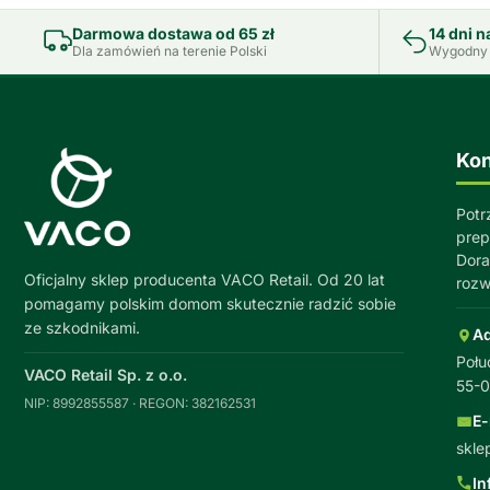
Darmowa dostawa od 65 zł
14 dni n
Dla zamówień na terenie Polski
Wygodny 
Kon
Potr
prep
Dora
Oficjalny sklep producenta VACO Retail. Od 20 lat
rozw
pomagamy polskim domom skutecznie radzić sobie
ze szkodnikami.
A
Połu
VACO Retail Sp. z o.o.
55-
NIP: 8992855587 · REGON: 382162531
E-
skle
In