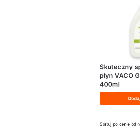
Skuteczny s
płyn VACO 
400ml
14,99
zł
15,00
zł
z V
Doda