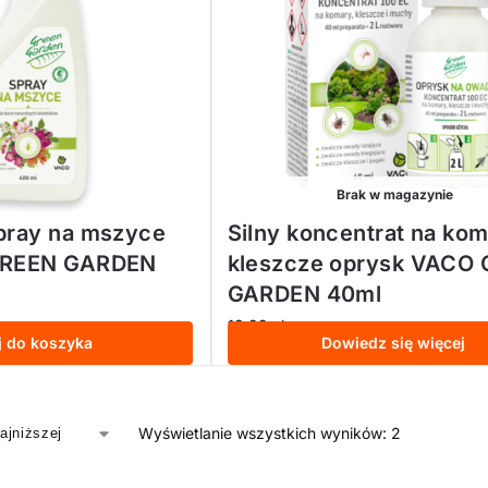
Brak w magazynie
pray na mszyce
Silny koncentrat na kom
GREEN GARDEN
kleszcze oprysk VACO
GARDEN 40ml
18,99
zł
AT
z VAT
j do koszyka
Dowiedz się więcej
Wyświetlanie wszystkich wyników: 2