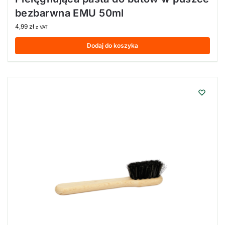
bezbarwna EMU 50ml
4,99
zł
z VAT
Dodaj do koszyka