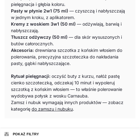
pielęgnacja i głębia koloru.
Pasty w płynie 2w1 (75 ml)
— czyszczą i nabłyszczają
w jednym kroku, z aplikatorem.
Kremy z woskiem 3w1 (50 ml)
— odżywiają, barwią i
nabłyszczają.
Tłuszcz odżywczy (50 ml)
— dla skór wysuszonych i
butów całorocznych.
Akcesoria:
drewniana szczotka z końskim włosiem do
polerowania, precyzyjna szczoteczka do nakładania
pasty, gąbki nabłyszczające.
Rytuał pielęgnacji:
oczyść buty z kurzu, nałóż pastę
cienko szczoteczką, odczekaj 10 minut i wypoleruj
szczotką z końskim włosiem — to właśnie polerowanie
wydobywa połysk z wosku Carnauba.
Zamsz i nubuk wymagają innych produktów — zobacz
kategorię
do zamszu i nubuku
.
POKAŻ FILTRY