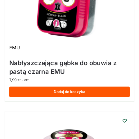
EMU
Nabłyszczająca gąbka do obuwia z
pastą czarna EMU
7,99
zł
z VAT
Dodaj do koszyka