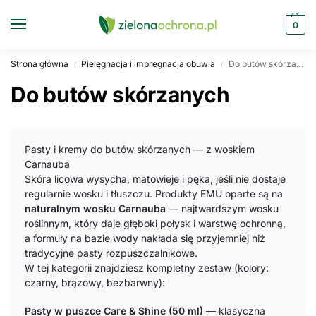
0
Strona główna
Pielęgnacja i impregnacja obuwia
Do butów skórzanych
/
/
Do butów skórzanych
Pasty i kremy do butów skórzanych — z woskiem
Carnauba
Skóra licowa wysycha, matowieje i pęka, jeśli nie dostaje
regularnie wosku i tłuszczu. Produkty EMU oparte są na
naturalnym wosku Carnauba
— najtwardszym wosku
roślinnym, który daje głęboki połysk i warstwę ochronną,
a formuły na bazie wody nakłada się przyjemniej niż
tradycyjne pasty rozpuszczalnikowe.
W tej kategorii znajdziesz kompletny zestaw (kolory:
czarny, brązowy, bezbarwny):
Pasty w puszce Care & Shine (50 ml)
— klasyczna