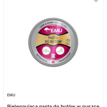
EMU
Pielęgnująca pasta do butów w puszce