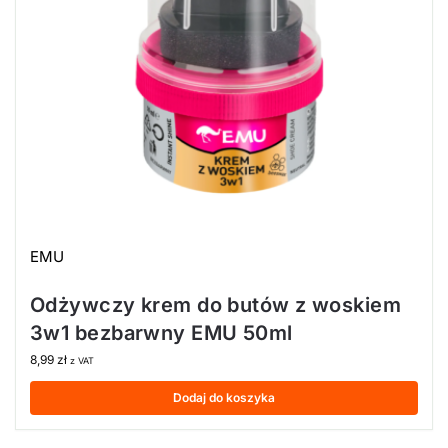
EMU
Odżywczy krem do butów z woskiem
3w1 bezbarwny EMU 50ml
8,99
zł
z VAT
Dodaj do koszyka