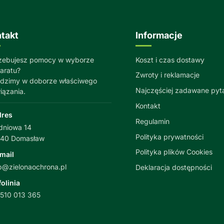
takt
Informacje
zebujesz pomocy w wyborze
Koszt i czas dostawy
aratu?
Zwroty i reklamacje
dzimy w doborze właściwego
Najczęściej zadawane pyt
iązania.
Kontakt
dres
Regulamin
dniowa 14
Polityka prywatności
040 Domasław
Polityka plików Cookies
mail
p@zielonaochrona.pl
Deklaracja dostępności
folinia
510 013 365