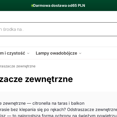
Darmowa dostawa od
65 PLN
m i czystość
Lampy owadobójcze
traszacze zewnętrzne
zacze zewnętrzne
 zewnętrzne — citronella na taras i balkon
arasie bez klepania się po rękach? Odstraszacze zewnętrz
isz — to najprostsza forma ochrony na świeżym powietrzu