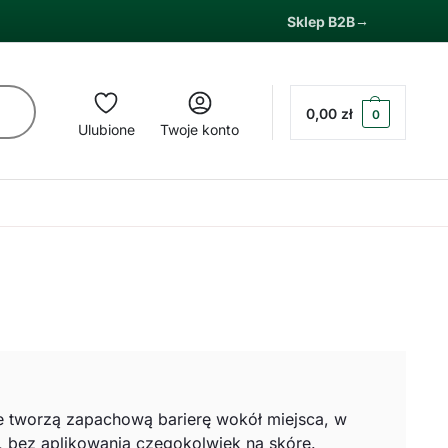
Sklep B2B
0,00
zł
0
Ulubione
Twoje konto
ne tworzą zapachową barierę wokół miejsca, w
, bez aplikowania czegokolwiek na skórę.