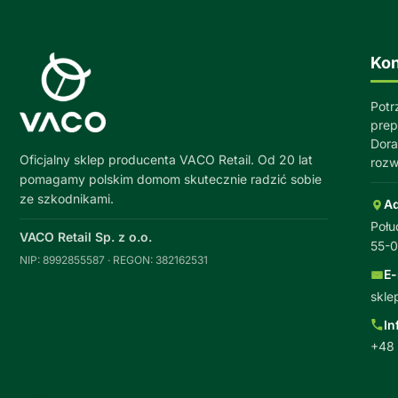
Kon
Potr
prep
Dora
Oficjalny sklep producenta VACO Retail. Od 20 lat
rozw
pomagamy polskim domom skutecznie radzić sobie
ze szkodnikami.
A
Połu
VACO Retail Sp. z o.o.
55-
NIP: 8992855587 · REGON: 382162531
E-
skle
In
+48 