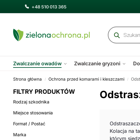
+48 510 013 365
Zwalczanie owadów
Zwalczanie gryzoni
Do
Strona główna
Ochrona przed komarami i kleszczami
Ods
/
/
FILTRY PRODUKTÓW
Odstras
Rodzaj szkodnika
Miejsce stosowania
Odstraszacze
Format / Postać
Kolacja na t
Marka
którym siedz