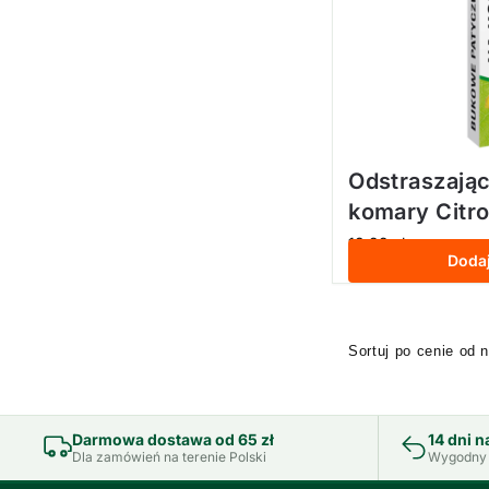
Odstraszając
komary Citro
13,99
zł
z VAT
Doda
Darmowa dostawa od 65 zł
14 dni n
Dla zamówień na terenie Polski
Wygodny 