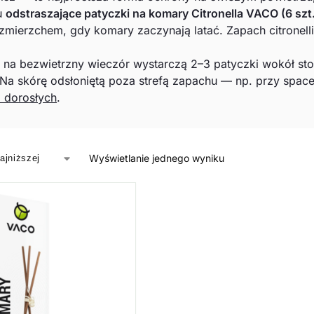
tu
odstraszające patyczki na komary Citronella VACO (6 szt
zmierzchem, gdy komary zaczynają latać. Zapach citronell
:
na bezwietrzny wieczór wystarczą 2–3 patyczki wokół stoł
 Na skórę odsłoniętą poza strefą zapachu — np. przy spac
a dorosłych
.
Wyświetlanie jednego wyniku