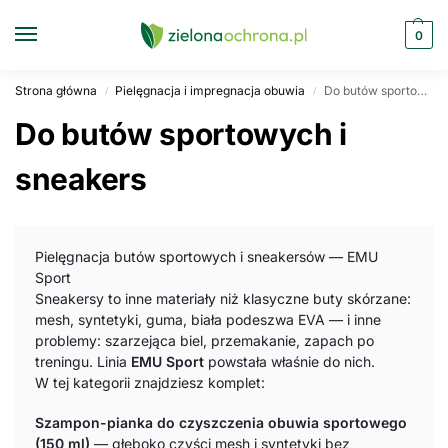
0
Strona główna
Pielęgnacja i impregnacja obuwia
Do butów sportowych i sneakers
/
/
Do butów sportowych i
sneakers
Pielęgnacja butów sportowych i sneakersów — EMU
Sport
Sneakersy to inne materiały niż klasyczne buty skórzane:
mesh, syntetyki, guma, biała podeszwa EVA — i inne
problemy: szarzejąca biel, przemakanie, zapach po
treningu. Linia
EMU Sport
powstała właśnie do nich.
W tej kategorii znajdziesz komplet:
Szampon-pianka do czyszczenia obuwia sportowego
(150 ml)
— głęboko czyści mesh i syntetyki bez