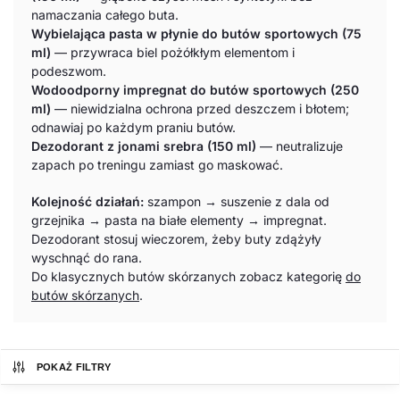
namaczania całego buta.
Wybielająca pasta w płynie do butów sportowych (75
ml)
— przywraca biel pożółkłym elementom i
podeszwom.
Wodoodporny impregnat do butów sportowych (250
ml)
— niewidzialna ochrona przed deszczem i błotem;
odnawiaj po każdym praniu butów.
Dezodorant z jonami srebra (150 ml)
— neutralizuje
zapach po treningu zamiast go maskować.
Kolejność działań:
szampon → suszenie z dala od
grzejnika → pasta na białe elementy → impregnat.
Dezodorant stosuj wieczorem, żeby buty zdążyły
wyschnąć do rana.
Do klasycznych butów skórzanych zobacz kategorię
do
butów skórzanych
.
POKAŻ FILTRY