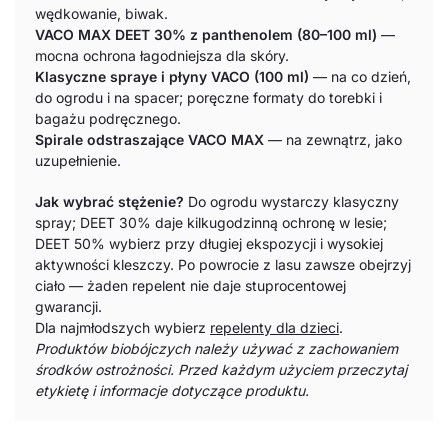
wędkowanie, biwak.
VACO MAX DEET 30% z panthenolem (80–100 ml)
—
mocna ochrona łagodniejsza dla skóry.
Klasyczne spraye i płyny VACO (100 ml)
— na co dzień,
do ogrodu i na spacer; poręczne formaty do torebki i
bagażu podręcznego.
Spirale odstraszające VACO MAX
— na zewnątrz, jako
uzupełnienie.
Jak wybrać stężenie?
Do ogrodu wystarczy klasyczny
spray; DEET 30% daje kilkugodzinną ochronę w lesie;
DEET 50% wybierz przy długiej ekspozycji i wysokiej
aktywności kleszczy. Po powrocie z lasu zawsze obejrzyj
ciało — żaden repelent nie daje stuprocentowej
gwarancji.
Dla najmłodszych wybierz
repelenty dla dzieci
.
Produktów biobójczych należy używać z zachowaniem
środków ostrożności. Przed każdym użyciem przeczytaj
etykietę i informacje dotyczące produktu.