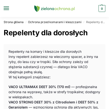
0
Strona główna
Ochrona przed komarami i kleszczami
Repelenty dla dorosłych
/
/
Repelenty dla dorosłych
Repelenty na komary i kleszcze dla dorosłych
Inny repelent zabierzesz na wieczorny spacer, a inny na
ryby, do lasu czy w tropiki. Siła ochrony zależy od
stężenia substancji czynnej — dlatego linia VACO
obejmuje pełną skalę.
W tej kategorii znajdziesz:
VACO ULTRAMAX DEET 30% (170 ml)
— profesjonalna
ochrona na wyprawy, także w strefy tropikalne; dostępny
w wielopakach.
VACO STRONG DEET 30% z Citrodiolem i DEET 50% z
Geraniolem
— wzmocniona ochrona dla aktywnych: las,