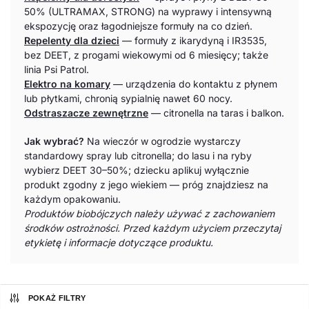
50% (ULTRAMAX, STRONG) na wyprawy i intensywną
ekspozycję oraz łagodniejsze formuły na co dzień.
Repelenty dla dzieci
— formuły z ikarydyną i IR3535,
bez DEET, z progami wiekowymi od 6 miesięcy; także
linia Psi Patrol.
Elektro na komary
— urządzenia do kontaktu z płynem
lub płytkami, chronią sypialnię nawet 60 nocy.
Odstraszacze zewnętrzne
— citronella na taras i balkon.
Jak wybrać?
Na wieczór w ogrodzie wystarczy
standardowy spray lub citronella; do lasu i na ryby
wybierz DEET 30–50%; dziecku aplikuj wyłącznie
produkt zgodny z jego wiekiem — próg znajdziesz na
każdym opakowaniu.
Produktów biobójczych należy używać z zachowaniem
środków ostrożności. Przed każdym użyciem przeczytaj
etykietę i informacje dotyczące produktu.
POKAŻ FILTRY