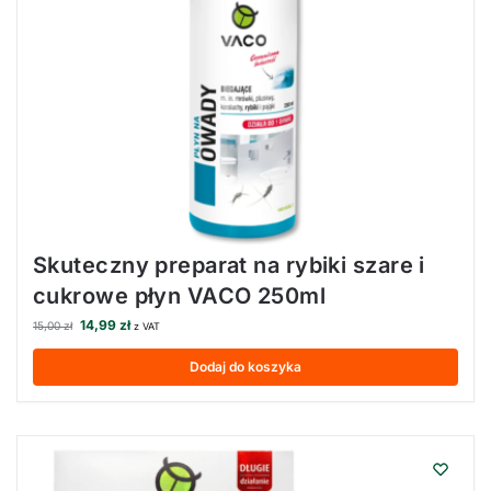
Skuteczny preparat na rybiki szare i
cukrowe płyn VACO 250ml
14,99
zł
15,00
zł
z VAT
Dodaj do koszyka