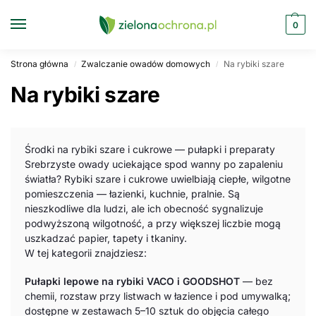
0
Strona główna
Zwalczanie owadów domowych
Na rybiki szare
/
/
Na rybiki szare
Środki na rybiki szare i cukrowe — pułapki i preparaty
Srebrzyste owady uciekające spod wanny po zapaleniu
światła? Rybiki szare i cukrowe uwielbiają ciepłe, wilgotne
pomieszczenia — łazienki, kuchnie, pralnie. Są
nieszkodliwe dla ludzi, ale ich obecność sygnalizuje
podwyższoną wilgotność, a przy większej liczbie mogą
uszkadzać papier, tapety i tkaniny.
W tej kategorii znajdziesz:
Pułapki lepowe na rybiki VACO i GOODSHOT
— bez
chemii, rozstaw przy listwach w łazience i pod umywalką;
dostępne w zestawach 5–10 sztuk do objęcia całego