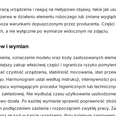
racę urządzenia i reaguj na nietypowe objawy, takie jak u
erwa w działaniu elementu roboczego lub zmiana wyglądu
 poza warunkami dopuszczonymi przez producenta. Części
ch, a nie wyłącznie po wymiarze widocznym na zdjęciu.
ów i wymian
mienia, oznaczenie modelu oraz kody zastosowanych eleme
niejszy zakup właściwej części i ogranicza ryzyko pomyle
ać czystość urządzenia, stabilność mocowania, stan prze
go. Harmonogram ustal według instrukcji, intensywności pr
iejscu wymagającym procedur higienicznych lub techniczny
 zakładowej. Nie wydłużaj czasu użytkowania uszkodzoneg
owo działa. Po każdej wymianie sprawdź poprawność złożen
podłączeniem zasilania i rozpoczęciem zwykłej pracy. Za
isz jej kod w karcie urządzenia. Przy kolejnym zamówieni