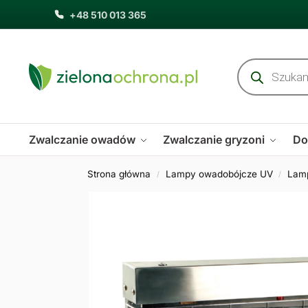
+48 510 013 365
Zwalczanie owadów
Zwalczanie gryzoni
Do
Strona główna
Lampy owadobójcze UV
Lam
/
/