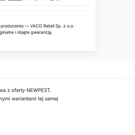
producenta — VACO Retail Sp. z o.o.
inalne i objęte gwarancją.
wa z oferty NEWPEST.
ymi wariantami tej samej