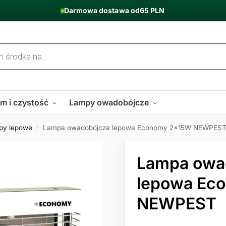
Darmowa dostawa od
65 PLN
m i czystość
Lampy owadobójcze
py lepowe
Lampa owadobójcza lepowa Economy 2x15W NEWPES
/
Lampa owa
lepowa Ec
NEWPEST