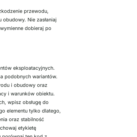
szkodzenie przewodu,
 obudowy. Nie zasłaniaj
 wymienne dobieraj po
ntów eksploatacyjnych.
nia podobnych wariantów.
wodu i obudowy oraz
acy i warunków obiektu.
ch, wpisz obsługę do
o elementu tylko dlatego,
ia oraz stabilność
chowaj etykietę
u porównaj ten kod z