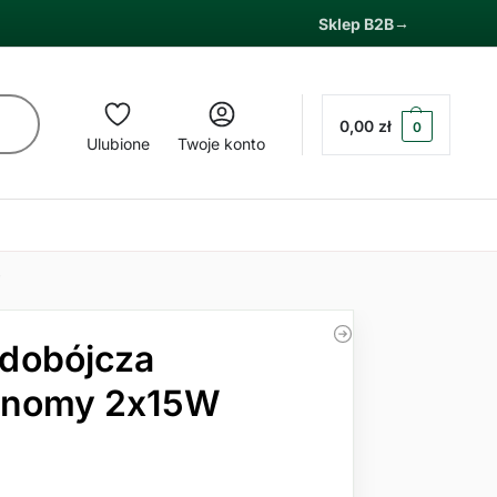
Sklep B2B
0,00
zł
0
Ulubione
Twoje konto
T
dobójcza
onomy 2x15W