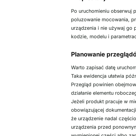
Po uruchomieniu obserwuj p
poluzowanie mocowania, prz
urządzenia i nie używaj go
kodzie, modelu i parametra
Planowanie przegląd
Warto zapisać datę urucho
Taka ewidencja ułatwia póź
Przegląd powinien obejmow
działanie elementu robocze
Jeżeli produkt pracuje w m
obowiązującej dokumentacji
że urządzenie nadal części
urządzenia przed ponownym 
wymienionej części albo zap