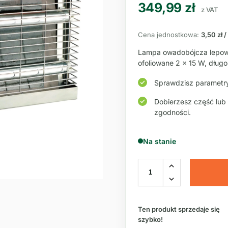
349,99
zł
z VAT
Cena jednostkowa:
3,50 zł /
Lampa owadobójcza lepow
ofoliowane 2 × 15 W, dług
Sprawdzisz parametry
Dobierzesz część lub
zgodności.
Na stanie
Ten produkt sprzedaje się
szybko!