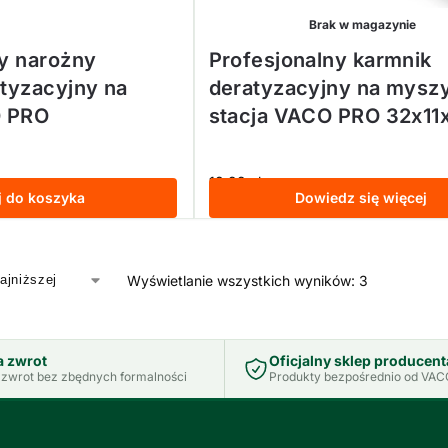
Brak w magazynie
y narożny
Profesjonalny karmnik
tyzacyjny na
deratyzacyjny na mysz
 PRO
stacja VACO PRO 32x1
18,99
zł
z VAT
j do koszyka
Dowiedz się więcej
Wyświetlanie wszystkich wyników: 3
a zwrot
Oficjalny sklep producent
zwrot bez zbędnych formalności
Produkty bezpośrednio od VACO