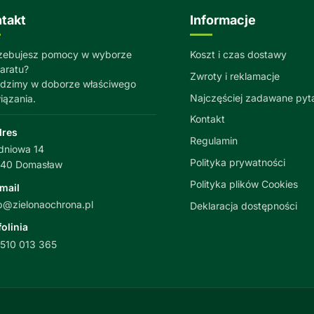
takt
Informacje
zebujesz pomocy w wyborze
Koszt i czas dostawy
aratu?
Zwroty i reklamacje
dzimy w doborze właściwego
Najczęściej zadawane pyt
iązania.
Kontakt
dres
Regulamin
dniowa 14
Polityka prywatności
040 Domasław
Polityka plików Cookies
mail
p@zielonaochrona.pl
Deklaracja dostępności
folinia
510 013 365