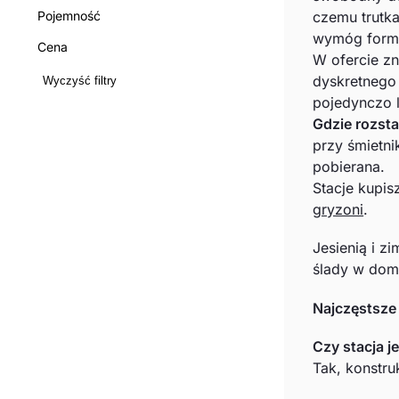
Pojemność
czemu trutka
wymóg forma
Cena
W ofercie z
dyskretnego
Wyczyść filtry
pojedynczo 
Gdzie rozsta
przy śmietni
pobierana.
Stacje kupi
gryzoni
.
Jesienią i z
ślady w dom
Najczęstsze 
Czy stacja 
Tak, konstru