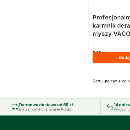
Profesjonaln
karmnik dera
myszy VACO
5,99
zł
z VAT
Doda
Darmowa dostawa od 65 zł
14 dni n
Dla zamówień na terenie Polski
Wygodny 