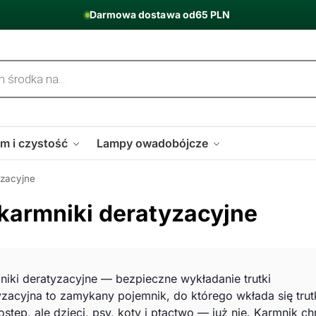
Darmowa dostawa od
65 PLN
m i czystość
Lampy owadobójcze
yzacyjne
 karmniki deratyzacyjne
mniki deratyzacyjne — bezpieczne wykładanie trutki
yzacyjna to zamykany pojemnik, do którego wkłada się trut
tęp, ale dzieci, psy, koty i ptactwo — już nie. Karmnik chr