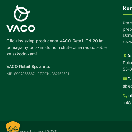
Kon
Potr
prep
Dora
Oficjalny sklep producenta VACO Retail. Od 20 lat
rozw
pomagamy polskim domom skutecznie radzić sobie
ze szkodnikami.
A
Połu
VACO Retail Sp. z o.o.
55-
NIP: 8992855587 · REGON: 382162531
E-
skle
In
+48 
© Zielonaochrona.pl 2026