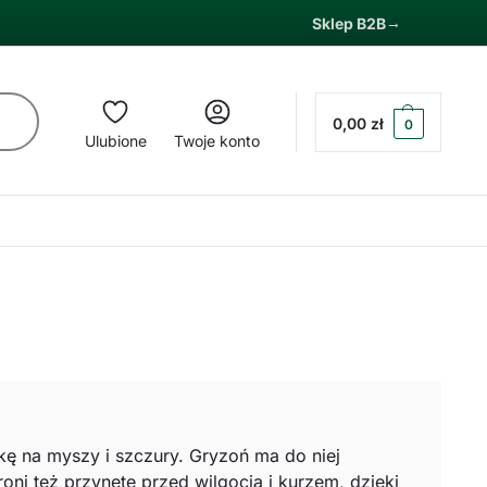
Sklep B2B
0,00
zł
0
Ulubione
Twoje konto
kę na myszy i szczury. Gryzoń ma do niej
oni też przynętę przed wilgocią i kurzem, dzięki