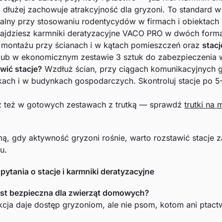
 dłużej zachowuje atrakcyjność dla gryzoni. To standard w 
lny przy stosowaniu rodentycydów w firmach i obiektach
najdziesz karmniki deratyzacyjne VACO PRO w dwóch form
 montażu przy ścianach i w kątach pomieszczeń oraz
stac
lub w ekonomicznym zestawie 3 sztuk do zabezpieczenia 
wić stacje?
Wzdłuż ścian, przy ciągach komunikacyjnych gry
kach i w budynkach gospodarczych. Skontroluj stacje po 5–7
sz też w gotowych zestawach z trutką — sprawdź
trutki na 
imą, gdy aktywność gryzoni rośnie, warto rozstawić stacje
u.
pytania o stacje i karmniki deratyzacyjne
jest bezpieczna dla zwierząt domowych?
kcja daje dostęp gryzoniom, ale nie psom, kotom ani ptact