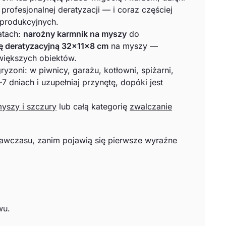
profesjonalnej deratyzacji — i coraz częściej
 produkcyjnych.
atach:
narożny karmnik na myszy
do
ję deratyzacyjną 32×11×8 cm
na myszy —
większych obiektów.
zoni: w piwnicy, garażu, kotłowni, spiżarni,
 dniach i uzupełniaj przynętę, dopóki jest
myszy i szczury
lub całą kategorię
zwalczanie
 zawczasu, zanim pojawią się pierwsze wyraźne
wu.