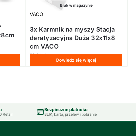
Brak w magazynie
VACO
y
3x Karmnik na myszy Stacja
1x8cm
deratyzacyjna Duża 32x11x8
cm VACO
50,99
zł
z VAT
Dowiedz się więcej
a
Bezpieczne płatności
 Retail
BLIK, karta, przelew i pobranie