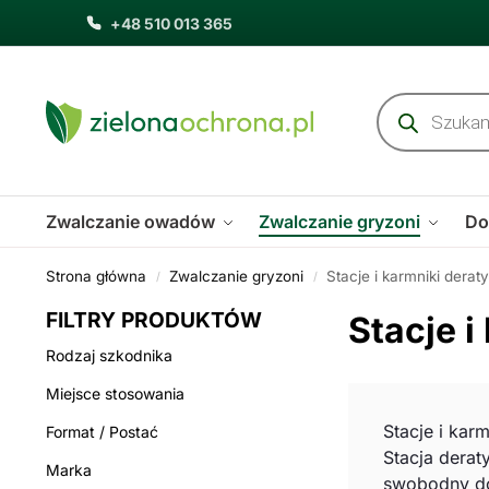
+48 510 013 365
Zwalczanie owadów
Zwalczanie gryzoni
Do
Strona główna
Zwalczanie gryzoni
Stacje i karmniki derat
/
/
FILTRY PRODUKTÓW
Stacje i
Rodzaj szkodnika
Miejsce stosowania
Stacje i kar
Format / Postać
Stacja derat
Marka
swobodny dos