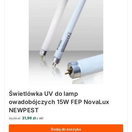
Świetlówka UV do lamp
owadobójczych 15W FEP NovaLux
NEWPEST
31,99
zł
32,00
zł
z VAT
Dodaj do koszyka