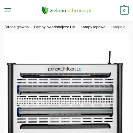
0
Strona główna
Lampy owadobójcze UV
Lampy lepowe
Lampa owadobójcza lepowa Practika LED
/
/
/