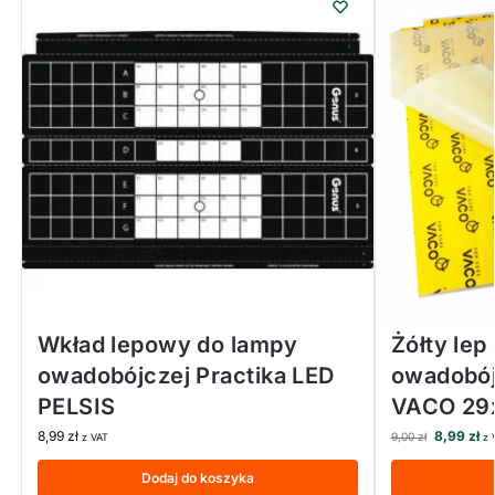
Wkład lepowy do lampy
Żółty lep
owadobójczej Practika LED
owadobój
PELSIS
VACO 29
8,99
zł
8,99
zł
9,00
zł
z VAT
z 
Dodaj do koszyka