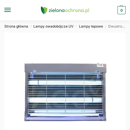
0
Strona główna
Lampy owadobójcze UV
Lampy lepowe
Dwustronna lampa owadobójcza lepowa UV DUO 60 4x15W POMEL
/
/
/