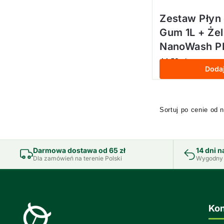
Zestaw Płyn
Gum 1L + Żel
NanoWash P
44,50
zł
z VAT
Doda
Darmowa dostawa od 65 zł
14 dni n
Dla zamówień na terenie Polski
Wygodny 
Kon