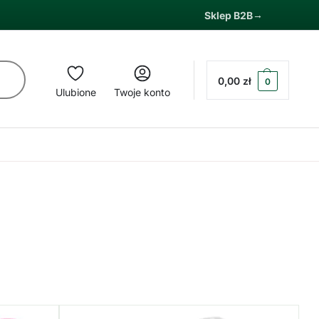
Sklep B2B
0,00
zł
0
Ulubione
Twoje konto