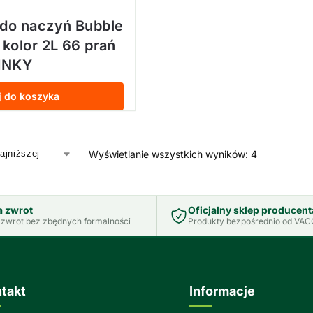
 do naczyń Bubble
 kolor 2L 66 prań
INKY
j do koszyka
Wyświetlanie wszystkich wyników: 4
a zwrot
Oficjalny sklep producent
zwrot bez zbędnych formalności
Produkty bezpośrednio od VACO
takt
Informacje