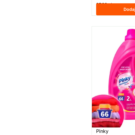
27,99
zł
z VAT
Doda
Pinky