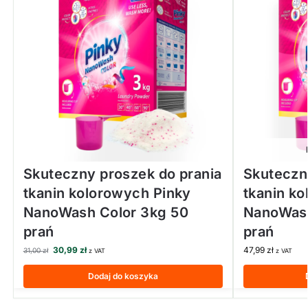
Skuteczny proszek do prania
Skuteczn
tkanin kolorowych Pinky
tkanin k
NanoWash Color 3kg 50
NanoWash
prań
prań
30,99
zł
47,99
zł
31,00
zł
z VAT
z VAT
Dodaj do koszyka