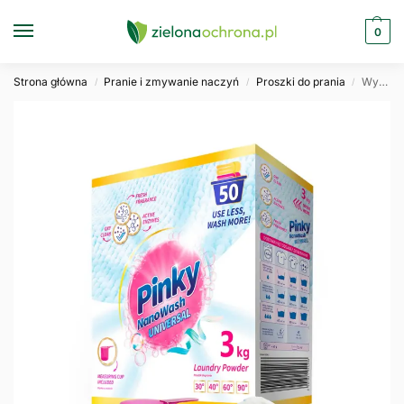
0
Strona główna
Pranie i zmywanie naczyń
Proszki do prania
Wybielający proszek do prania białych i jasnych tkanin Pinky NanoWash Universal 3kg 50 prań
/
/
/