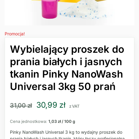
Promocja!
Wybielający proszek do
prania białych i jasnych
tkanin Pinky NanoWash
Universal 3kg 50 prań
30,99
zł
31,00
zł
z VAT
Cena jednostkowa:
1,03 zł / 100 g
Pinky NanoWash Universal 3 kg to wydajny proszek do
prania białych i jasnych tkanin, który łączy profesjonalną