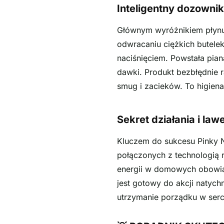
Inteligentny dozownik 
Głównym wyróżnikiem płynu
odwracaniu ciężkich butele
naciśnięciem. Powstała piana
dawki. Produkt bezbłędnie r
smug i zacieków. To higien
Sekret działania i la
Kluczem do sukcesu Pinky 
połączonych z technologią 
energii w domowych obowiąz
jest gotowy do akcji natych
utrzymanie porządku w ser