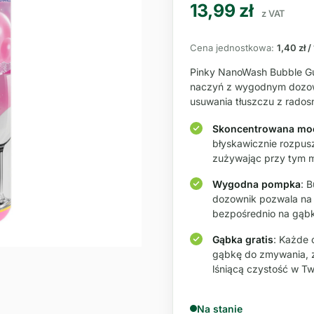
13,99
zł
z VAT
Cena jednostkowa:
1,40 zł /
Pinky NanoWash Bubble Gu
naczyń z wygodnym dozowni
usuwania tłuszczu z rado
Skoncentrowana mo
błyskawicznie rozpusz
zużywając przy tym mi
Wygodna pompka
: 
dozownik pozwala na s
bezpośrednio na gąbk
Gąbka gratis
: Każde 
gąbkę do zmywania, z
lśniącą czystość w Tw
Na stanie