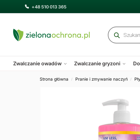
+48 510 013 365
Zwalczanie owadów
Zwalczanie gryzoni
Do
Strona główna
Pranie i zmywanie naczyń
Pł
/
/