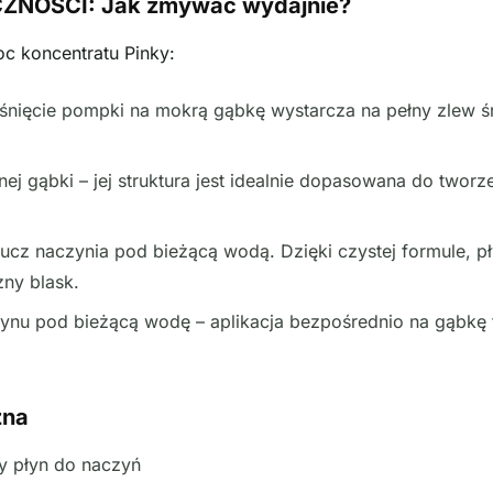
ZNOŚCI: Jak zmywać wydajnie?
c koncentratu Pinky:
śnięcie pompki na mokrą gąbkę wystarcza na pełny zlew 
j gąbki – jej struktura jest idealnie dopasowana do tworz
cz naczynia pod bieżącą wodą. Dzięki czystej formule, pł
zny blask.
płynu pod bieżącą wodę – aplikacja bezpośrednio na gąbk
zna
 płyn do naczyń