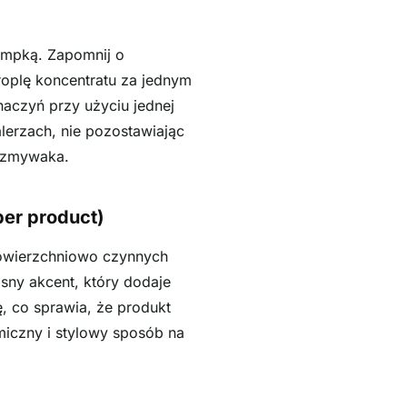
ompką. Zapomnij o
roplę koncentratu za jednym
 naczyń przy użyciu jednej
alerzach, nie pozostawiając
wozmywaka.
per product)
powierzchniowo czynnych
sny akcent, który dodaje
, co sprawia, że produkt
miczny i stylowy sposób na