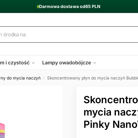
Darmowa dostawa od
65 PLN
m i czystość
Lampy owadobójcze
yny do mycia naczyń
Skoncentrowany płyn do mycia naczyń Bubb
/
Skoncentro
mycia nac
Pinky Nan