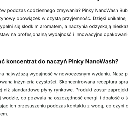
ów podczas codziennego zmywania? Pinky NanoWash Bubb
rutynowy obowiązek w czystą przyjemność. Dzięki unikalne
pełni się słodkim aromatem, a naczynia odzyskają nieskaz
staw na profesjonalną wydajność i innowacyjne opakowanie,
ać koncentrat do naczyń Pinky NanoWash?
 na najwyższą wydajność w nowoczesnym wydaniu. Nasz pły
na inżynieria czystości. Skoncentrowana receptura sprawia
j niż standardowe płyny rynkowe. Produkt został zaprojek
j wodzie, co pozwala na oszczędność energii i dbałość o ś
gając ich przesuszeniu podczas kontaktu z wodą, co czyni
iem.