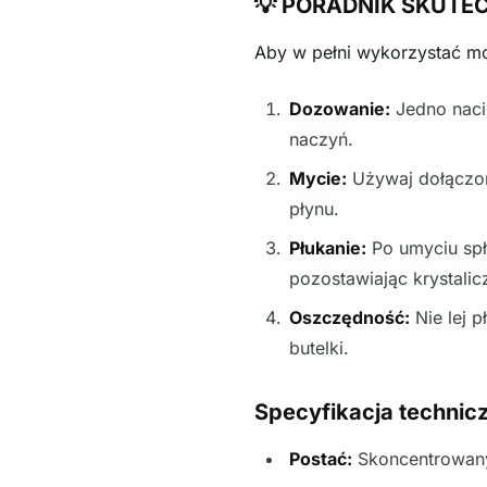
💡 PORADNIK SKUTEC
Aby w pełni wykorzystać mo
Dozowanie:
Jedno naci
naczyń.
Mycie:
Używaj dołączone
płynu.
Płukanie:
Po umyciu spłu
pozostawiając krystalic
Oszczędność:
Nie lej 
butelki.
Specyfikacja technic
Postać:
Skoncentrowany