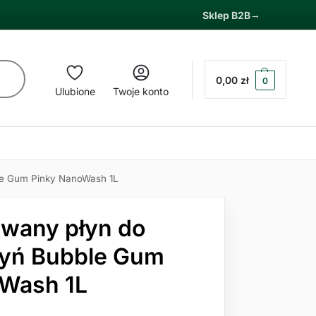
Sklep B2B
0,00
zł
0
Ulubione
Twoje konto
le Gum Pinky NanoWash 1L
wany płyn do
zyń Bubble Gum
oWash 1L