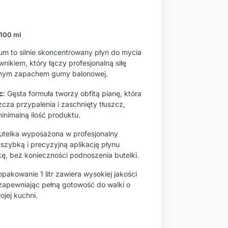
 100 ml
m to silnie skoncentrowany płyn do mycia
kiem, który łączy profesjonalną siłę
snym zapachem gumy balonowej.
c
: Gęsta formuła tworzy obfitą pianę, która
cza przypalenia i zaschnięty tłuszcz,
nimalną ilość produktu.
Butelka wyposażona w profesjonalny
zybką i precyzyjną aplikację płynu
ę, bez konieczności podnoszenia butelki.
opakowanie 1 litr zawiera wysokiej jakości
apewniając pełną gotowość do walki o
ojej kuchni.