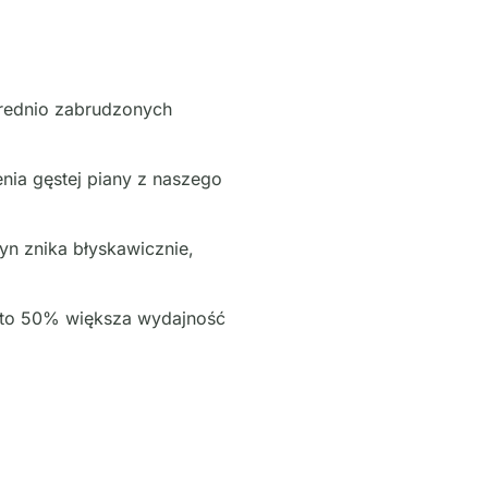
średnio zabrudzonych
enia gęstej piany z naszego
yn znika błyskawicznie,
ę to 50% większa wydajność