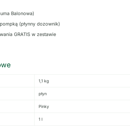
uma Balonowa)
 pompką (płynny dozownik)
ania GRATIS w zestawie
owe
1,1 kg
płyn
Pinky
1 l