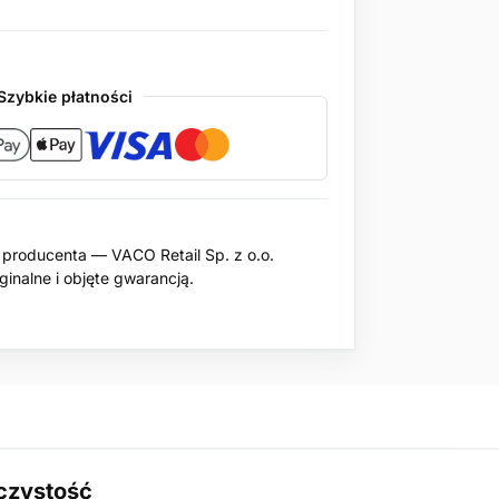
Szybkie płatności
producenta — VACO Retail Sp. z o.o.
inalne i objęte gwarancją.
 czystość