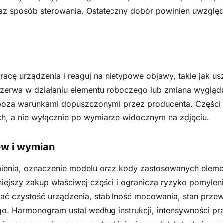
raz sposób sterowania. Ostateczny dobór powinien uwzględn
racę urządzenia i reaguj na nietypowe objawy, takie jak u
erwa w działaniu elementu roboczego lub zmiana wyglądu
 poza warunkami dopuszczonymi przez producenta. Części
ch, a nie wyłącznie po wymiarze widocznym na zdjęciu.
ów i wymian
mienia, oznaczenie modelu oraz kody zastosowanych eleme
niejszy zakup właściwej części i ogranicza ryzyko pomyle
ać czystość urządzenia, stabilność mocowania, stan prze
go. Harmonogram ustal według instrukcji, intensywności pr