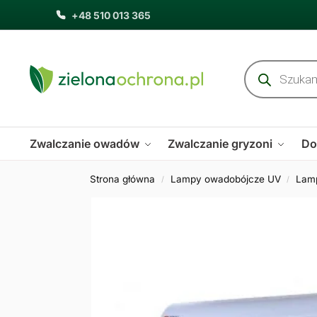
+48 510 013 365
Zwalczanie owadów
Zwalczanie gryzoni
Do
Strona główna
Lampy owadobójcze UV
Lam
/
/