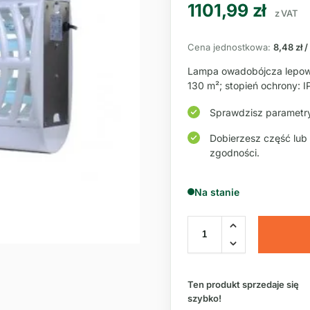
1101,99
zł
z VAT
Cena jednostkowa:
8,48 zł /
Lampa owadobójcza lepow
130 m²; stopień ochrony: I
Sprawdzisz parametry
Dobierzesz część lub
zgodności.
Na stanie
Ten produkt sprzedaje się
szybko!