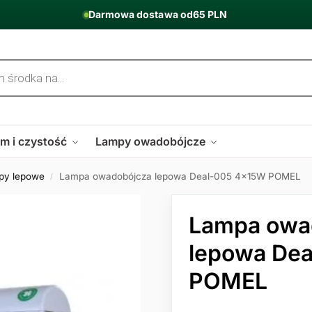
Darmowa dostawa od
65 PLN
m i czystość
Lampy owadobójcze
py lepowe
Lampa owadobójcza lepowa Deal-005 4x15W POMEL
/
Lampa owa
lepowa De
POMEL