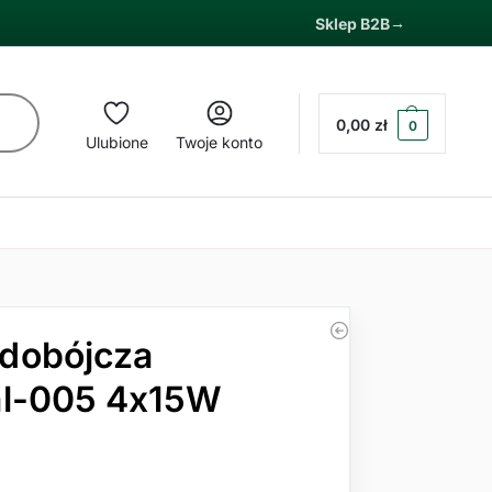
Sklep B2B
0,00
zł
0
Ulubione
Twoje konto
dobójcza
al-005 4x15W