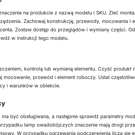
oznaczenie na produkcie z nazwą modelu i SKU. Zleć montaż
ządzenia. Zachowaj konstrukcję, przewody, mocowania i e
enta. Zostaw dostęp do przeglądów i wymiany części. Odl
wdź w instrukcji tego modelu.
szczeniem, kontrolą lub wymianą elementu. Czyść produkt
uj mocowanie, przewód i element roboczy. Ustal częstotliw
racy i warunków w obiekcie.
cy
ra ma być obsługiwana, a następnie sprawdź parametry mod
rzypadku lamp owadobójczych znaczenie mają drogi prze
wisowy. W przypadku ogrzewania podczerwienią liczą się 