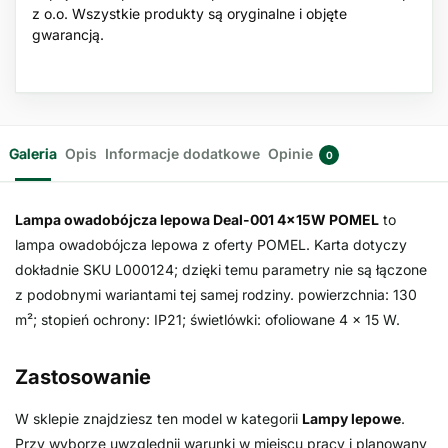
z o.o. Wszystkie produkty są oryginalne i objęte
gwarancją.
Galeria
Opis
Informacje dodatkowe
Opinie
0
Lampa owadobójcza lepowa Deal-001 4x15W POMEL
to
lampa owadobójcza lepowa z oferty POMEL. Karta dotyczy
dokładnie SKU L000124; dzięki temu parametry nie są łączone
z podobnymi wariantami tej samej rodziny. powierzchnia: 130
m²; stopień ochrony: IP21; świetlówki: ofoliowane 4 × 15 W.
Zastosowanie
W sklepie znajdziesz ten model w kategorii
Lampy lepowe
.
Przy wyborze uwzględnij warunki w miejscu pracy i planowany