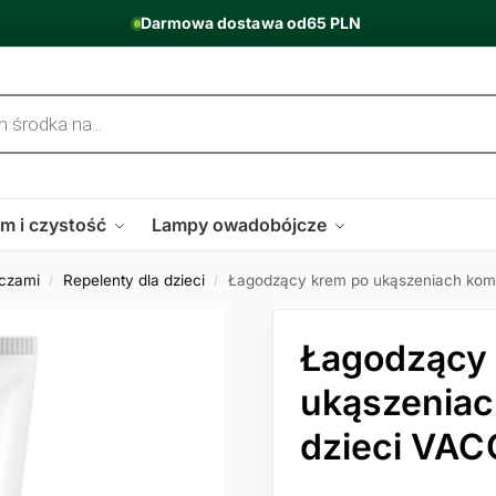
Darmowa dostawa od
65 PLN
m i czystość
Lampy owadobójcze
zczami
Repelenty dla dzieci
Łagodzący krem po ukąszeniach kom
/
/
Łagodzący
ukąszeniac
dzieci VAC