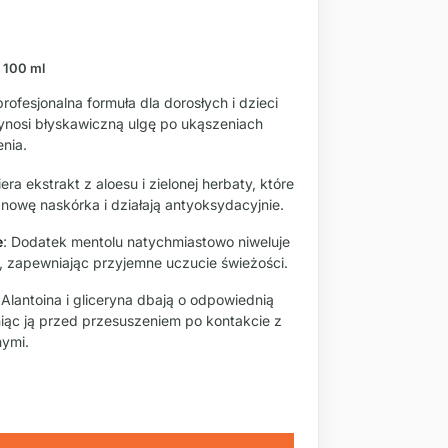
/ 100 ml
fesjonalna formuła dla dorosłych i dzieci
zynosi błyskawiczną ulgę po ukąszeniach
nia.
era ekstrakt z aloesu i zielonej herbaty, które
nowę naskórka i działają antyoksydacyjnie.
e
: Dodatek mentolu natychmiastowo niweluje
, zapewniając przyjemne uczucie świeżości.
 Alantoina i gliceryna dbają o odpowiednią
iąc ją przed przesuszeniem po kontakcie z
ymi.