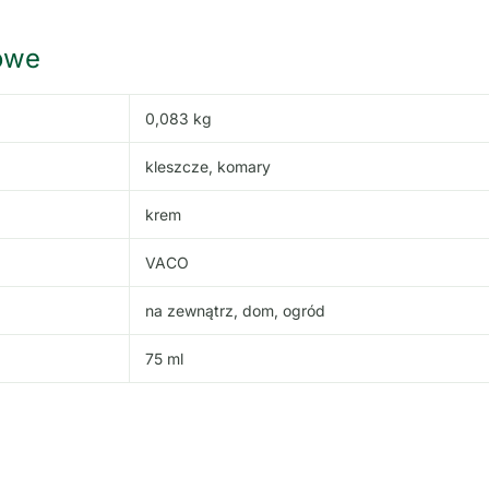
owe
0,083 kg
kleszcze, komary
krem
VACO
na zewnątrz, dom, ogród
75 ml