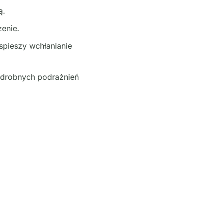
ą.
zenie.
spieszy wchłanianie
 drobnych podrażnień