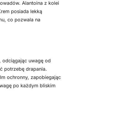
owadów. Alantoina z kolei
Krem posiada lekką
lmu, co pozwala na
e, odciągając uwagę od
ać potrzebę drapania.
ilm ochronny, zapobiegając
nowagę po każdym bliskim