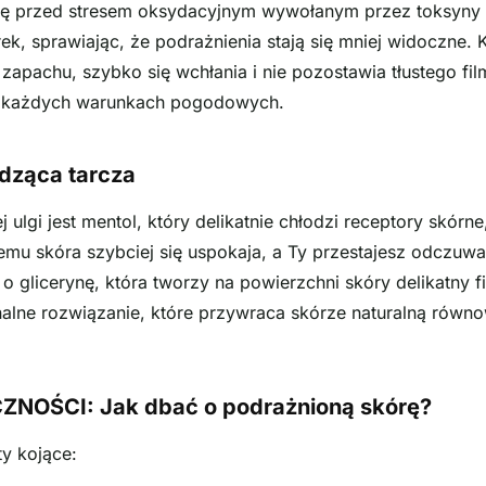
rę przed stresem oksydacyjnym wywołanym przez toksyny 
k, sprawiając, że podrażnienia stają się mniej widoczne. 
apachu, szybko się wchłania i nie pozostawia tłustego fi
 każdych warunkach pogodowych.
odząca tarcza
ulgi jest mentol, który delikatnie chłodzi receptory skórn
emu skóra szybciej się uspokaja, a Ty przestajesz odczuw
 glicerynę, która tworzy na powierzchni skóry delikatny f
jonalne rozwiązanie, które przywraca skórze naturalną rów
NOŚCI: Jak dbać o podrażnioną skórę?
y kojące: