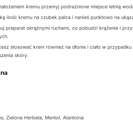
ałożeniem kremu przemyj podrażnione miejsce letnią wod
ką ilość kremu na czubek palca i nanieś punktowo na ukąs
uj preparat okrężnymi ruchami, co pobudzi krążenie i przy
ych.
sz stosować krem również na dłonie i ciało w przypadku
zenia skóry.
zna
s, Zielona Herbata, Mentol, Alantoina