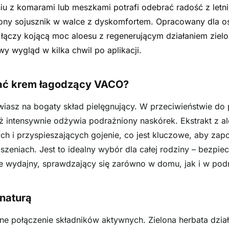
u z komarami lub meszkami potrafi odebrać radość z let
ny sojusznik w walce z dyskomfortem. Opracowany dla os
łączy kojącą moc aloesu z regenerującym działaniem zielo
wy wygląd w kilka chwil po aplikacji.
ać krem łagodzący VACO?
wiasz na bogaty skład pielęgnujący. W przeciwieństwie do
ież intensywnie odżywia podrażniony naskórek. Ekstrakt z a
h i przyspieszających gojenie, co jest kluczowe, aby zapo
eniach. Jest to idealny wybór dla całej rodziny – bezpie
le wydajny, sprawdzający się zarówno w domu, jak i w po
naturą
ne połączenie składników aktywnych. Zielona herbata dział