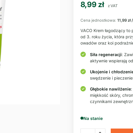
8,99
zł
z VAT
Cena jednostkowa:
11,99 zł 
VACO Krem łagodzący to pro
od 3. roku życia, która pr
owadów oraz koi podrażnie
Siła regeneracji
: Zawi
aktywnie wspierają od
Ukojenie i chłodzeni
swędzenie i pieczenie
Głębokie nawilżenie
:
miękkość skóry, chron
czynnikami zewnętrzn
Na stanie