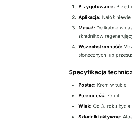
Przygotowanie:
Przed n
Aplikacja:
Nałóż niewiel
Masaż:
Delikatnie wmas
składników regenerując
Wszechstronność:
Może
słonecznych lub przesus
Specyfikacja technic
Postać:
Krem w tubie
Pojemność:
75 ml
Wiek:
Od 3. roku życia
Składniki aktywne:
Aloe