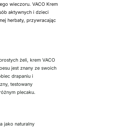
niego wieczoru. VACO Krem
ób aktywnych i dzieci
nej herbaty, przywracając
 prostych żeli, krem VACO
loesu jest znany ze swoich
biec drapaniu i
czny, testowany
dróżnym plecaku.
a jako naturalny