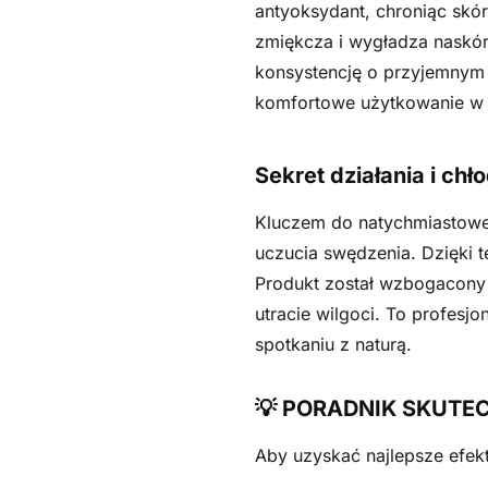
antyoksydant, chroniąc skó
zmiękcza i wygładza naskóre
konsystencję o przyjemnym z
komfortowe użytkowanie w
Sekret działania i chł
Kluczem do natychmiastowej 
uczucia swędzenia. Dzięki t
Produkt został wzbogacony o
utracie wilgoci. To profes
spotkaniu z naturą.
💡 PORADNIK SKUTECZ
Aby uzyskać najlepsze efekt