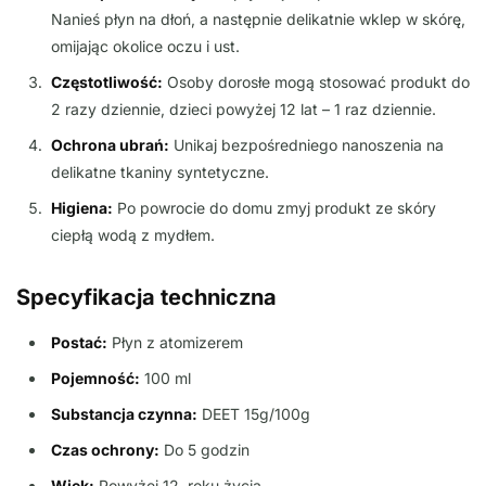
Nanieś płyn na dłoń, a następnie delikatnie wklep w skórę,
omijając okolice oczu i ust.
Częstotliwość:
Osoby dorosłe mogą stosować produkt do
2 razy dziennie, dzieci powyżej 12 lat – 1 raz dziennie.
Ochrona ubrań:
Unikaj bezpośredniego nanoszenia na
delikatne tkaniny syntetyczne.
Higiena:
Po powrocie do domu zmyj produkt ze skóry
ciepłą wodą z mydłem.
Specyfikacja techniczna
Postać:
Płyn z atomizerem
Pojemność:
100 ml
Substancja czynna:
DEET 15g/100g
Czas ochrony:
Do 5 godzin
Wiek:
Powyżej 12. roku życia