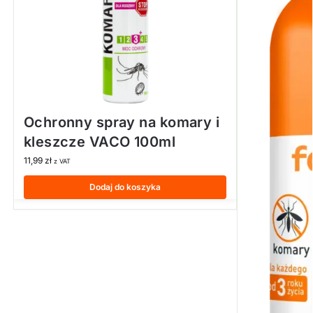
Ochronny spray na komary i
kleszcze VACO 100ml
11,99
zł
z VAT
Dodaj do koszyka