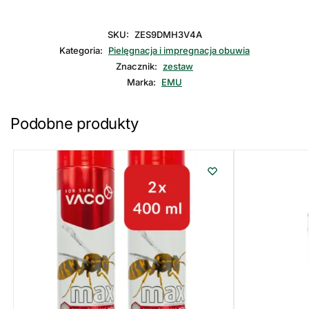
SKU:
ZES9DMH3V4A
Kategoria:
Pielęgnacja i impregnacja obuwia
Znacznik:
zestaw
Marka:
EMU
Podobne produkty