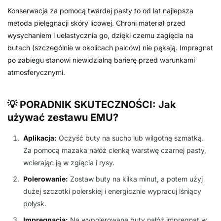
Konserwacja za pomocą twardej pasty to od lat najlepsza
metoda pielęgnacji skóry licowej. Chroni materiał przed
wysychaniem i uelastycznia go, dzięki czemu zagięcia na
butach (szczególnie w okolicach palców) nie pękają. Impregnat
po zabiegu stanowi niewidzialną barierę przed warunkami
atmosferycznymi.
💡 PORADNIK SKUTECZNOŚCI: Jak
używać zestawu EMU?
Aplikacja:
Oczyść buty na sucho lub wilgotną szmatką.
Za pomocą mazaka nałóż cienką warstwę czarnej pasty,
wcierając ją w zgięcia i rysy.
Polerowanie:
Zostaw buty na kilka minut, a potem użyj
dużej szczotki polerskiej i energicznie wypracuj lśniący
połysk.
Impregnacja:
Na wypolerowane buty nałóż impregnat w