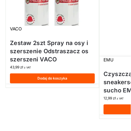
VACO
Zestaw 2szt Spray na osy i
szerszenie Odstraszacz os
szerszeni VACO
EMU
43,99
zł
z VAT
Czyszcz
Dodaj do koszyka
sneakers
sucho EM
12,99
zł
z VAT