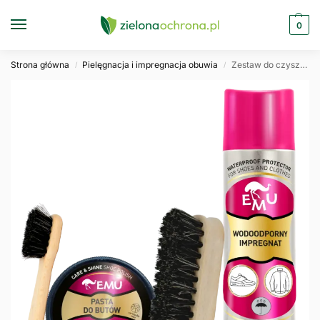
0
Strona główna
Pielęgnacja i impregnacja obuwia
Zestaw do czyszczenia butów czarnych ze skóry licowej EMU
/
/