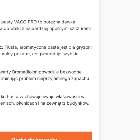
ej pasty VACO PRO to potężna dawka
na do walki z najbardziej opornymi szczurami
ć:
Tłusta, aromatyczna pasta jest dla gryzoni
aturalny pokarm, co gwarantuje szybkie
arty Bromadiolon powoduje bezwodne
eliminując problem nieprzyjemnego zapachu
ki:
Pasta zachowuje swoje właściwości w
eniach, piwnicach i na zewnątrz budynków.
Dodaj do koszyka