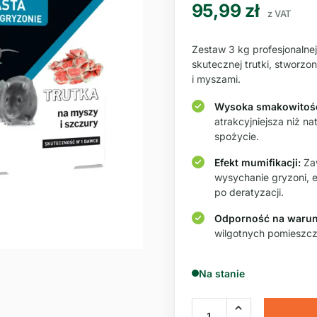
95,99
zł
z VAT
Zestaw 3 kg profesjonaln
skutecznej trutki, stworzo
i myszami.
Wysoka smakowitoś
atrakcyjniejsza niż n
spożycie.
Efekt mumifikacji:
Zaw
wysychanie gryzoni, 
po deratyzacji.
Odporność na warun
wilgotnych pomieszcz
Na stanie