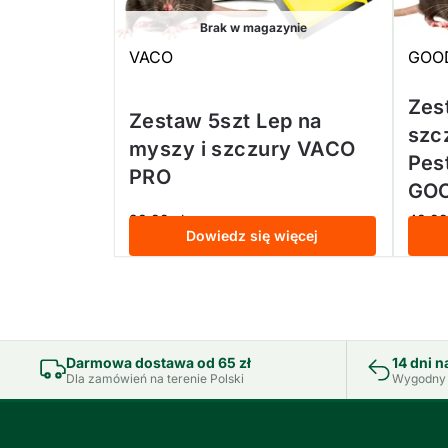
Brak w magazynie
VACO
GOO
Zes
Zestaw 5szt Lep na
szc
myszy i szczury VACO
Pes
PRO
GO
33,99
zł
43,9
z VAT
Dowiedz się więcej
Darmowa dostawa od 65 zł
14 dni n
Dla zamówień na terenie Polski
Wygodny 