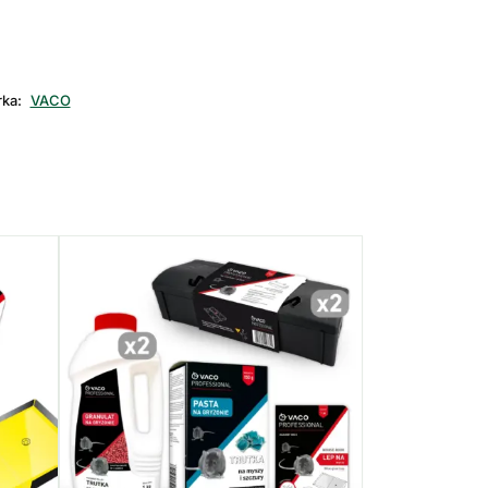
ka:
VACO