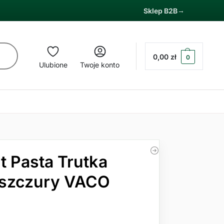
Sklep B2B
0,00
zł
0
Ulubione
Twoje konto
t Pasta Trutka
 szczury VACO