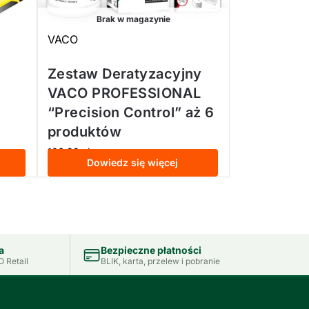
Brak w magazynie
VACO
Zestaw Deratyzacyjny
VACO PROFESSIONAL
“Precision Control” aż 6
produktów
106,99
zł
z VAT
Dowiedz się więcej
a
Bezpieczne płatności
 Retail
BLIK, karta, przelew i pobranie