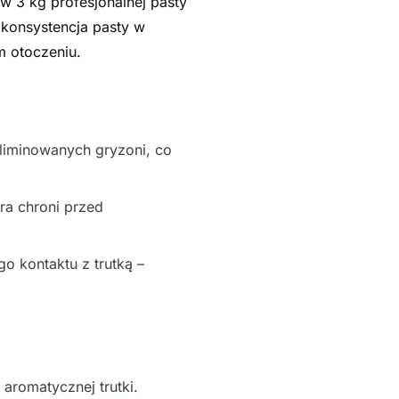
w 3 kg profesjonalnej pasty
konsystencja pasty w
m otoczeniu.
liminowanych gryzoni, co
ra chroni przed
o kontaktu z trutką –
 aromatycznej trutki.