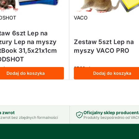
DSHOT
VACO
taw 6szt Lep na
zury Lep na myszy
Zestaw 5szt Lep na
tBook 31,5x21x1cm
myszy VACO PRO
ODSHOT
9
zł
27,99
zł
z VAT
z VAT
Dodaj do koszyka
Dodaj do koszyka
a zwrot
Oficjalny sklep producent
zwrot bez zbędnych formalności
Produkty bezpośrednio od VACO