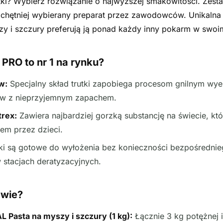
tki? Wybierz rozwiązanie o najwyższej smakowitości. Zesta
hętniej wybierany preparat przez zawodowców. Unikalna 
zy i szczury preferują ją ponad każdy inny pokarm w swoi
PRO to nr 1 na rynku?
w:
Specjalny skład trutki zapobiega procesom gnilnym wye
w z nieprzyjemnym zapachem.
trex:
Zawiera najbardziej gorzką substancję na świecie, któ
m przez dzieci.
i są gotowe do wyłożenia bez konieczności bezpośrednieg
 stacjach deratyzacyjnych.
awie?
Pasta na myszy i szczury (1 kg):
Łącznie 3 kg potężnej i