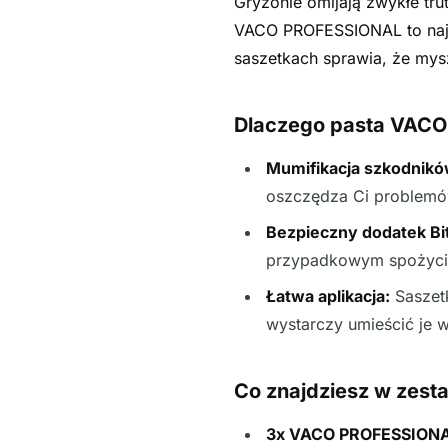
Gryzonie omijają zwykłe tru
VACO PROFESSIONAL to najc
saszetkach sprawia, że mys
Dlaczego pasta VACO 
Mumifikacja szkodnikó
oszczędza Ci problemó
Bezpieczny dodatek Bi
przypadkowym spożycie
Łatwa aplikacja:
Saszetk
wystarczy umieścić je w
Co znajdziesz w zest
3x VACO PROFESSIONAL 