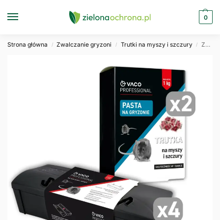
0
Strona główna
Zwalczanie gryzoni
Trutki na myszy i szczury
Zestaw Deratyzacyjny 2x Trutka na Myszy i Szczury 1 kg + 4x Karmnik Stacja
/
/
/