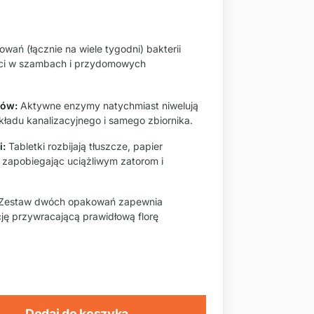
wań (łącznie na wiele tygodni) bakterii
ści w szambach i przydomowych
hów:
Aktywne enzymy natychmiast niwelują
ładu kanalizacyjnego i samego zbiornika.
i:
Tabletki rozbijają tłuszcze, papier
 zapobiegając uciążliwym zatorom i
Zestaw dwóch opakowań zapewnia
ję przywracającą prawidłową florę
Dodaj do koszyka