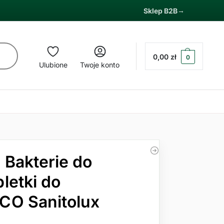
Sklep B2B
0,00
zł
0
Ulubione
Twoje konto
 Bakterie do
letki do
CO Sanitolux