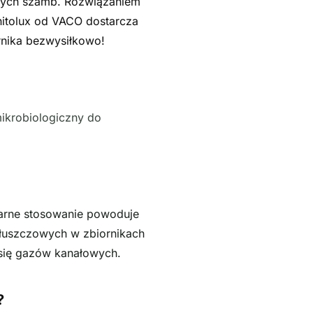
owych szamb. Rozwiązaniem
anitolux od VACO dostarcza
ornika bezwysiłkowo!
krobiologiczny do
ularne stosowanie powoduje
łuszczowych w zbiornikach
 się gazów kanałowych.
?