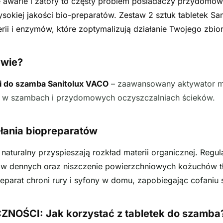
te awarie i zatory to częsty problem posiadaczy przydom
ysokiej jakości bio-preparatów. Zestaw 2 sztuk tabletek S
rii i enzymów, które zoptymalizują działanie Twojego zbi
awie?
mi do szamba Sanitolux VACO
– zaawansowany aktywator mi
a w szambach i przydomowych oczyszczalniach ścieków.
łania biopreparatów
 naturalny przyspieszają rozkład materii organicznej. Reg
ów dennych oraz niszczenie powierzchniowych kożuchów t
reparat chroni rury i syfony w domu, zapobiegając cofaniu
NOŚCI: Jak korzystać z tabletek do szamba