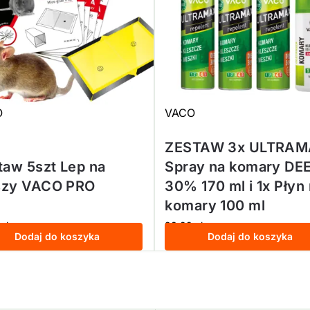
O
VACO
ZESTAW 3x ULTRA
taw 5szt Lep na
Spray na komary DE
zy VACO PRO
30% 170 ml i 1x Płyn
komary 100 ml
9
zł
98,99
zł
z VAT
z VAT
Dodaj do koszyka
Dodaj do koszyka