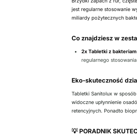
Brzydki zapach z rur, częs
jest regularne stosowanie w
miliardy pożytecznych bakte
Co znajdziesz w zest
2x Tabletki z bakteria
regularnego stosowani
Eko-skuteczność dzia
Tabletki Sanitolux w sposób
widoczne upłynnienie osad
retencyjnych. Ponadto biop
💡 PORADNIK SKUTECZ