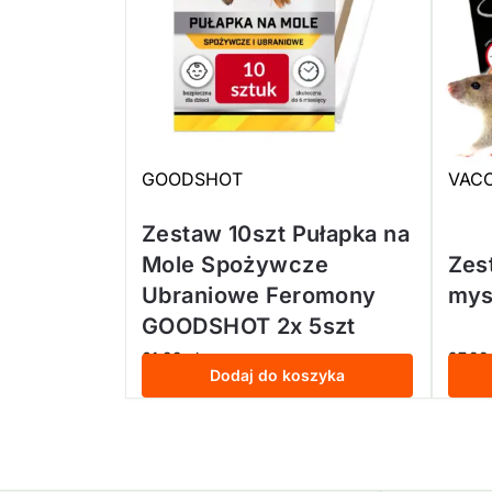
GOODSHOT
VAC
Zestaw 10szt Pułapka na
Mole Spożywcze
Zes
Ubraniowe Feromony
mys
GOODSHOT 2x 5szt
61,99
zł
27,9
z VAT
Dodaj do koszyka