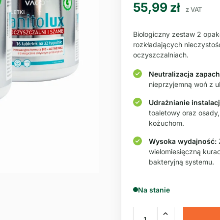
55,99
zł
z VAT
Biologiczny zestaw 2 opako
rozkładających nieczysto
oczyszczalniach.
Neutralizacja zapac
nieprzyjemną woń z uk
Udrażnianie instalacj
toaletowy oraz osady,
kożuchom.
Wysoka wydajność:
wielomiesięczną kurac
bakteryjną systemu.
Na stanie