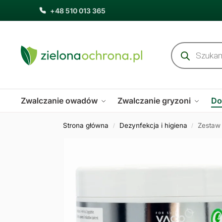
+48 510 013 365
Zwalczanie owadów
Zwalczanie gryzoni
Do
Strona główna
Dezynfekcja i higiena
Zestaw 
/
/