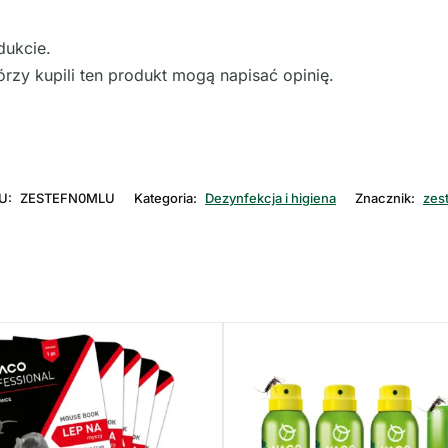
dukcie.
órzy kupili ten produkt mogą napisać opinię.
U:
ZESTEFN0MLU
Kategoria:
Dezynfekcja i higiena
Znacznik:
zes