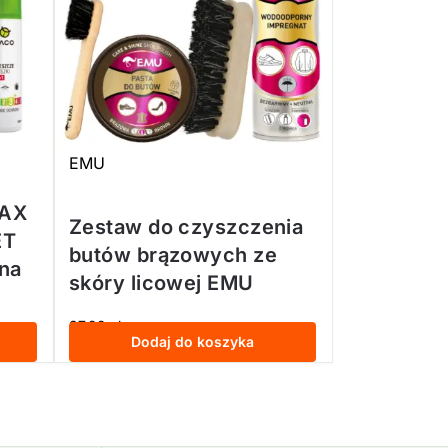
EMU
MAX
Zestaw do czyszczenia
ET
butów brązowych ze
 na
skóry licowej EMU
37,99
zł
z VAT
Dodaj do koszyka