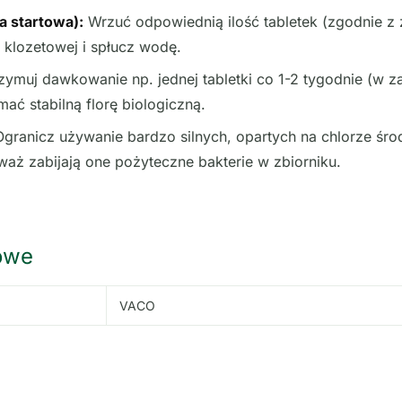
a startowa):
Wrzuć odpowiednią ilość tabletek (zgodnie z
 klozetowej i spłucz wodę.
zymuj dawkowanie np. jednej tabletki co 1-2 tygodnie (w za
mać stabilną florę biologiczną.
granicz używanie bardzo silnych, opartych na chlorze ś
waż zabijają one pożyteczne bakterie w zbiorniku.
owe
VACO