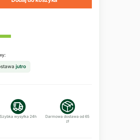
wy:
dostawa
jutro
Szybka wysyłka 24h
Darmowa dostawa od 65
zł