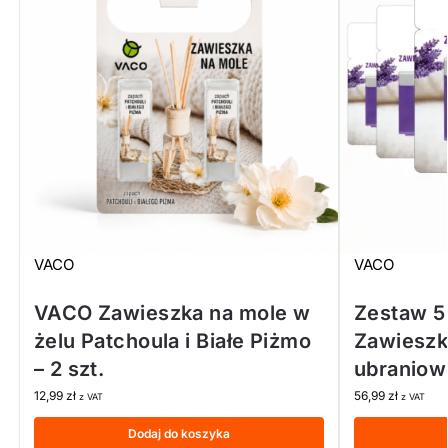
VACO
VACO
VACO Zawieszka na mole w
Zestaw 5 
żelu Patchoula i Białe Piżmo
Zawieszk
– 2 szt.
ubranio
12,99
zł
56,99
zł
z VAT
z VAT
Dodaj do koszyka