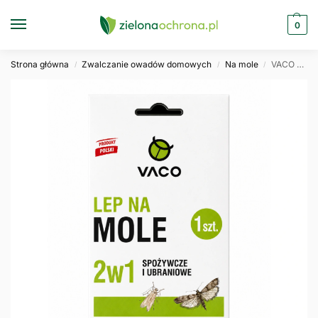
0
Strona główna
Zwalczanie owadów domowych
Na mole
VACO ECO Lep na mole spożywcze i ubraniowe 2w1 – 1 szt.
/
/
/