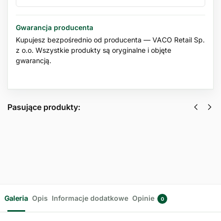
Gwarancja producenta
Kupujesz bezpośrednio od producenta — VACO Retail Sp.
z o.o. Wszystkie produkty są oryginalne i objęte
gwarancją.
Pasujące produkty:
Aromatyczna zawieszka na mole
ubraniowe w żelu Lavender VACO 2szt
12,99
zł
z VAT
Dowiedz się więcej
Galeria
Opis
Informacje dodatkowe
Opinie
0