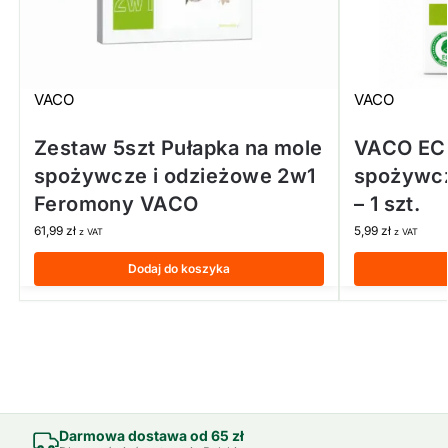
VACO
VACO
Zestaw 5szt Pułapka na mole
VACO ECO
spożywcze i odzieżowe 2w1
spożywcz
Feromony VACO
– 1 szt.
61,99
zł
5,99
zł
z VAT
z VAT
Dodaj do koszyka
Darmowa dostawa od 65 zł