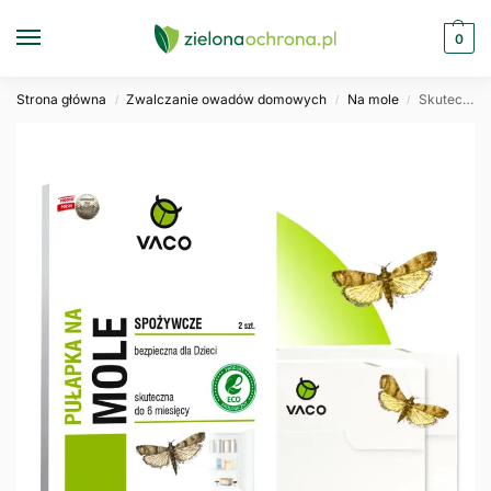
0
Strona główna
Zwalczanie owadów domowych
Na mole
Skuteczna pułapka na mole spożywcze z feromonami lep VACO
/
/
/