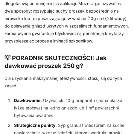
długofalową ochronę miejsc aplikacji. Możesz go używać na
dwa sposoby: rozsypując suchy proszek bezpośrednio na
mrowiska lub rozpuszczając go w wodzie (10g na 0,25l wody)
do polewania gniazd ukrytych w szczelinach fundamentowych.
Forma płynna gwarantuje błyskawiczną penetrację korytarzy,
przyspieszając proces eliminacji szkodników.
💡 PORADNIK SKUTECZNOŚCI: Jak
dawkować proszek 250 g?
Dla uzyskania maksymalnej efektywności, stosuj się do tych
zasad:
Dawkowanie:
Używaj ok. 10 g preparatu (jedna płaska
łyżka stołowa) na jedno gniazdo lub 1 m² powierzchni
bytowania owadów.
Strategiczne punkty:
Syp granulat wieczorem na suche
nawierzchnie, wzdłuż ścieżek, którymi wędrują mrówki.