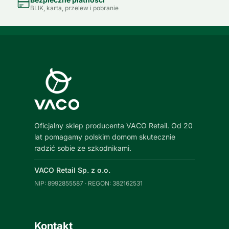
BLIK, karta, przelew i pobranie
Oficjalny sklep producenta VACO Retail. Od 20
lat pomagamy polskim domom skutecznie
radzić sobie ze szkodnikami.
VACO Retail Sp. z o.o.
NIP: 8992855587 · REGON: 382162531
Kontakt