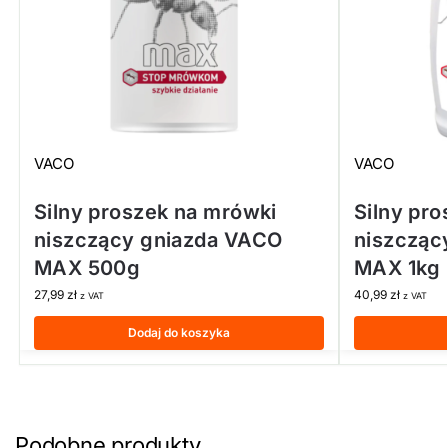
VACO
VACO
Silny proszek na mrówki
Silny pr
niszczący gniazda VACO
niszcząc
MAX 500g
MAX 1kg
27,99
zł
40,99
zł
z VAT
z VAT
Dodaj do koszyka
Podobne produkty