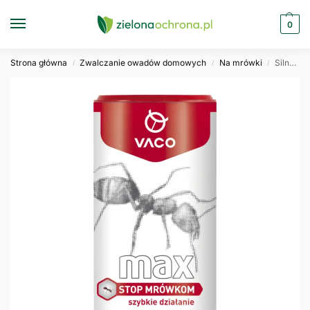
0
Strona główna
Zwalczanie owadów domowych
Na mrówki
Silny proszek na mrówki niszczący gniazda VACO MAX 250g
/
/
/