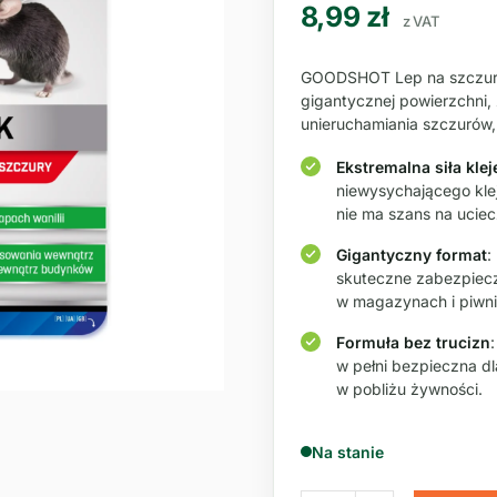
8,99
zł
z VAT
GOODSHOT Lep na szczury 
gigantycznej powierzchni
unieruchamiania szczurów
Ekstremalna siła klej
niewysychającego klej
nie ma szans na uciec
Gigantyczny format
:
skuteczne zabezpiec
w magazynach i piwni
Formuła bez trucizn
w pełni bezpieczna d
w pobliżu żywności.
Na stanie