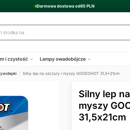
Darmowa dostawa od
65 PLN
m i czystość
Lampy owadobójcze
żywołapki
Silny lep na szczury i myszy GOODSHOT 31,5x21cm
/
Silny lep n
myszy GO
31,5x21cm