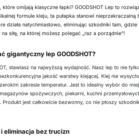
 które omijają klasyczne łapki? GOODSHOT Lep to rozwiąz
kalnej formule kleju, ta pułapka stanowi nieprzekraczalną b
óre działa natychmiastowo, eliminując szkodniki tam, gdzie
a siłę, na której możesz polegać „raz a porządnie”!
ać gigantyczny lep GOODSHOT?
 stawiasz na najwyższą wydajność. Nasz lep to nie tylko
ezkonkurencyjna jakość warstwy klejącej. Klej nie wysycha
zerokim zakresie temperatur. Jest to idealny wybór do mie
 magazynów spożywczych, piekarni, kuchni przemysłowych 
e. Produkt jest całkowicie bezwonny, co nie płoszy szkodn
i eliminacja bez trucizn