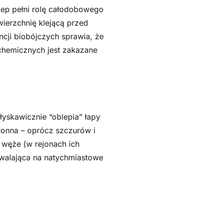
Lep pełni rolę całodobowego
wierzchnię klejącą przed
cji biobójczych sprawia, że
 chemicznych jest zakazane
yskawicznie “oblepia” łapy
tronna – oprócz szczurów i
 węże (w rejonach ich
zwalająca na natychmiastowe