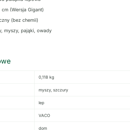
 cm (Wersja Gigant)
zny (bez chemii)
, myszy, pająki, owady
owe
0,118 kg
myszy, szczury
lep
VACO
dom