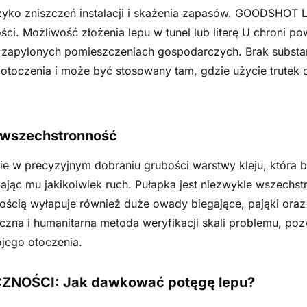
zyko zniszczeń instalacji i skażenia zapasów. GOODSHOT 
ści. Możliwość złożenia lepu w tunel lub literę U chroni po
 zapylonych pomieszczeniach gospodarczych. Brak substan
 otoczenia i może być stosowany tam, gdzie użycie trutek
i wszechstronność
 w precyzyjnym dobraniu grubości warstwy kleju, która bł
wiając mu jakikolwiek ruch. Pułapka jest niezwykle wszechs
ością wyłapuje również duże owady biegające, pająki oraz
zna i humanitarna metoda weryfikacji skali problemu, po
jego otoczenia.
ZNOŚCI: Jak dawkować potęgę lepu?