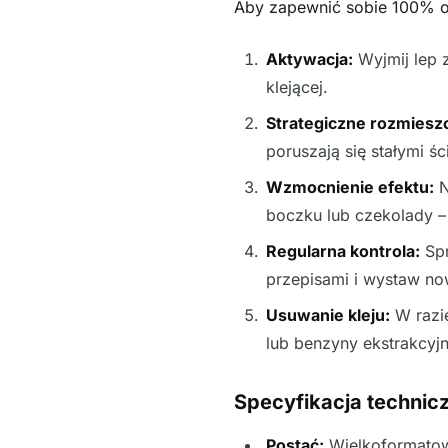
Aby zapewnić sobie 100% oc
Aktywacja:
Wyjmij lep z
klejącej.
Strategiczne rozmiesz
poruszają się stałymi 
Wzmocnienie efektu:
N
boczku lub czekolady –
Regularna kontrola:
Spr
przepisami i wystaw no
Usuwanie kleju:
W razie
lub benzyny ekstrakcyjn
Specyfikacja technic
Postać:
Wielkoformatow