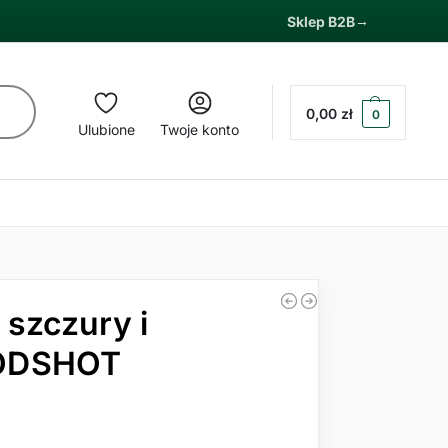
Sklep B2B
0,00
zł
0
Ulubione
Twoje konto
a szczury i
ODSHOT