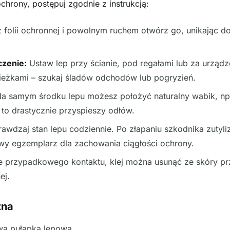
hrony, postępuj zgodnie z instrukcją:
 folii ochronnej i powolnym ruchem otwórz go, unikając d
czenie:
Ustaw lep przy ścianie, pod regałami lub za urząd
ścieżkami – szukaj śladów odchodów lub pogryzień.
a samym środku lepu możesz położyć naturalny wabik, n
 to drastycznie przyspieszy odłów.
awdzaj stan lepu codziennie. Po złapaniu szkodnika zutyli
wy egzemplarz dla zachowania ciągłości ochrony.
 przypadkowego kontaktu, klej można usunąć ze skóry pr
ej.
zna
a pułapka lepowa