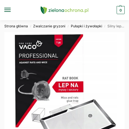
0
Strona główna
Zwalczanie gryzoni
Pułapki i żywołapki
Silny lep na myszy i szczury VACO PRO 21x15cm
/
/
/