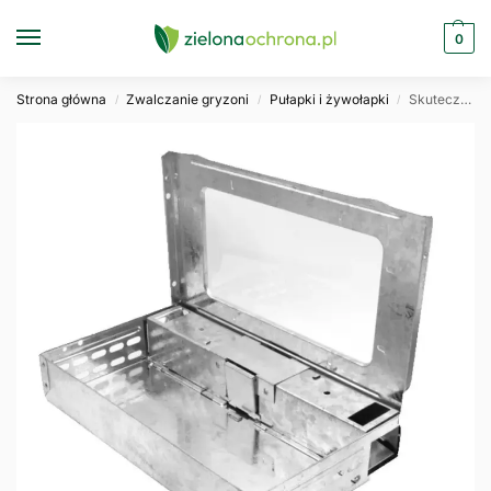
0
Strona główna
Zwalczanie gryzoni
Pułapki i żywołapki
Skuteczna żywołapka na myszy i szczury 3 zapadki VACO
/
/
/