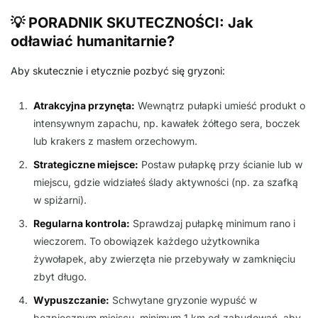
💡 PORADNIK SKUTECZNOŚCI: Jak
odławiać humanitarnie?
Aby skutecznie i etycznie pozbyć się gryzoni:
Atrakcyjna przynęta:
Wewnątrz pułapki umieść produkt o
intensywnym zapachu, np. kawałek żółtego sera, boczek
lub krakers z masłem orzechowym.
Strategiczne miejsce:
Postaw pułapkę przy ścianie lub w
miejscu, gdzie widziałeś ślady aktywności (np. za szafką
w spiżarni).
Regularna kontrola:
Sprawdzaj pułapkę minimum rano i
wieczorem. To obowiązek każdego użytkownika
żywołapek, aby zwierzęta nie przebywały w zamknięciu
zbyt długo.
Wypuszczanie:
Schwytane gryzonie wypuść w
bezpiecznym miejscu, minimum 1 km od zabudowań, aby