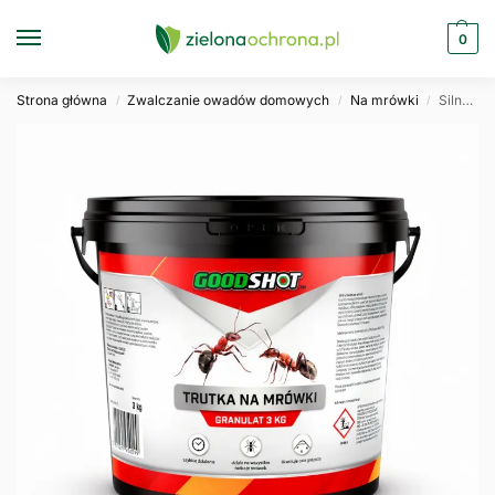
0
Strona główna
Zwalczanie owadów domowych
Na mrówki
Silny granulat na mrówki wszystkich rodzajów GOODSHOT 3kg
/
/
/