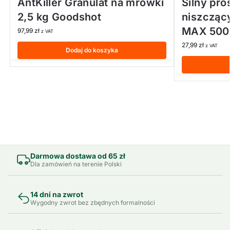
AntKiller Granulat na mrówki
Silny pr
2,5 kg Goodshot
niszcząc
MAX 500
97,99
zł
z VAT
27,99
zł
z VAT
Dodaj do koszyka
Darmowa dostawa od 65 zł
Dla zamówień na terenie Polski
14 dni na zwrot
Wygodny zwrot bez zbędnych formalności