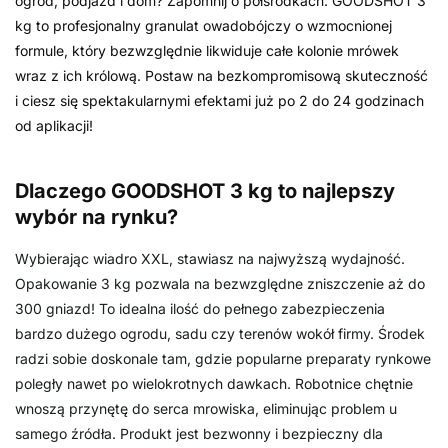
ogród, podjazd i dom? Zapomnij o półśrodkach. GOODSHOT 3
kg to profesjonalny granulat owadobójczy o wzmocnionej
formule, który bezwzględnie likwiduje całe kolonie mrówek
wraz z ich królową. Postaw na bezkompromisową skuteczność
i ciesz się spektakularnymi efektami już po 2 do 24 godzinach
od aplikacji!
Dlaczego GOODSHOT 3 kg to najlepszy
wybór na rynku?
Wybierając wiadro XXL, stawiasz na najwyższą wydajność.
Opakowanie 3 kg pozwala na bezwzględne zniszczenie aż do
300 gniazd! To idealna ilość do pełnego zabezpieczenia
bardzo dużego ogrodu, sadu czy terenów wokół firmy. Środek
radzi sobie doskonale tam, gdzie popularne preparaty rynkowe
poległy nawet po wielokrotnych dawkach. Robotnice chętnie
wnoszą przynętę do serca mrowiska, eliminując problem u
samego źródła. Produkt jest bezwonny i bezpieczny dla