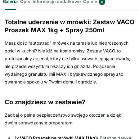
Galeria
Opis
Informacje dodatkowe
Opinie
0
Totalne uderzenie w mrówki: Zestaw VACO
Proszek MAX 1kg + Spray 250ml
Masz dość “autostrad” mrówek na tarasie lub nieproszonych
gości w kuchni? Nie idź na kompromisy. Zestaw VACO to
profesjonalny arsenał, który nie tylko usuwa biegające owady,
ale przede wszystkim niszczy ich gniazda. Połączenie
wydajnego granulatu linii MAX i błyskawicznego sprayu to
gwarancja spokoju w Twoim domu i ogrodzie.
Co znajdziesz w zestawie?
Zadbaj o pełne bezpieczeństwo swojego otoczenia dzięki
dwóm sprawdzonym preparatom:
1x VACO Proszek na mrówki MAX (1 kg):
Potężna dawka