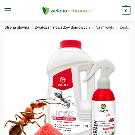
0
Strona główna
Zwalczanie owadów domowych
Na mrówki
Zestaw na Mrówki Proszek na mrówki 1kg Preparat na mrówki 250 ml VACO MAX
/
/
/