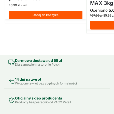
MAX 3kg
43,99
zł
z VAT
Oceniono
5.
Dodaj do koszyka
107,99
zł
85,99
z
Darmowa dostawa od 65 zł
Dla zamówień na terenie Polski
14 dni na zwrot
Wygodny zwrot bez zbędnych formalności
Oficjalny sklep producenta
Produkty bezpośrednio od VACO Retail