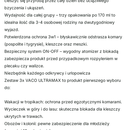
cieszyć się przyrodą przez cały dzień bez uciążliwego
bzyczenia i ukąszeń.
Wydajność dla całej grupy – trzy opakowania po 170 ml to
idealna ilość dla 3-4 osobowej rodziny na dwutygodniowy
wyjazd.
Potwierdzona ochrona 3w1 – błyskawicznie odstrasza komary
(pospolite i tygrysie), kleszcze oraz meszki.
Bezpieczny system ON-OFF – wygodny atomizer z blokadą
zabezpiecza produkt przed przypadkowym rozpyleniem w
plecaku czy walizce.
Niezbędnik każdego odkrywcy i urlopowicza
Zestaw 3x VACO ULTRAMAX to produkt pierwszego wyboru
do:
Wakacji w tropikach: ochrona przed egzotycznymi komarami.
Wycieczek w góry i do lasu: skuteczna blokada dla kleszczy
ukrytych w trawach.
Obozów i kolonii: pewne zabezpieczenie dla młodzieży