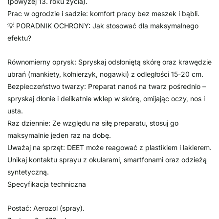
(powyżej 13. roku życia).
Prac w ogrodzie i sadzie: komfort pracy bez meszek i bąbli.
💡 PORADNIK OCHRONY: Jak stosować dla maksymalnego
efektu?
Równomierny oprysk: Spryskaj odsłoniętą skórę oraz krawędzie
ubrań (mankiety, kołnierzyk, nogawki) z odległości 15-20 cm.
Bezpieczeństwo twarzy: Preparat nanoś na twarz pośrednio –
spryskaj dłonie i delikatnie wklep w skórę, omijając oczy, nos i
usta.
Raz dziennie: Ze względu na siłę preparatu, stosuj go
maksymalnie jeden raz na dobę.
Uważaj na sprzęt: DEET może reagować z plastikiem i lakierem.
Unikaj kontaktu sprayu z okularami, smartfonami oraz odzieżą
syntetyczną.
Specyfikacja techniczna
Postać: Aerozol (spray).