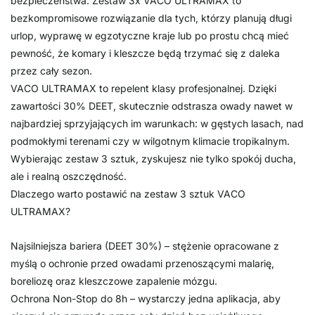
bezpieczeństwa. Zestaw 3x VACO ULTRAMAX to
bezkompromisowe rozwiązanie dla tych, którzy planują długi
urlop, wyprawę w egzotyczne kraje lub po prostu chcą mieć
pewność, że komary i kleszcze będą trzymać się z daleka
przez cały sezon.
VACO ULTRAMAX to repelent klasy profesjonalnej. Dzięki
zawartości 30% DEET, skutecznie odstrasza owady nawet w
najbardziej sprzyjających im warunkach: w gęstych lasach, nad
podmokłymi terenami czy w wilgotnym klimacie tropikalnym.
Wybierając zestaw 3 sztuk, zyskujesz nie tylko spokój ducha,
ale i realną oszczędność.
Dlaczego warto postawić na zestaw 3 sztuk VACO
ULTRAMAX?
Najsilniejsza bariera (DEET 30%) – stężenie opracowane z
myślą o ochronie przed owadami przenoszącymi malarię,
boreliozę oraz kleszczowe zapalenie mózgu.
Ochrona Non-Stop do 8h – wystarczy jedna aplikacja, aby