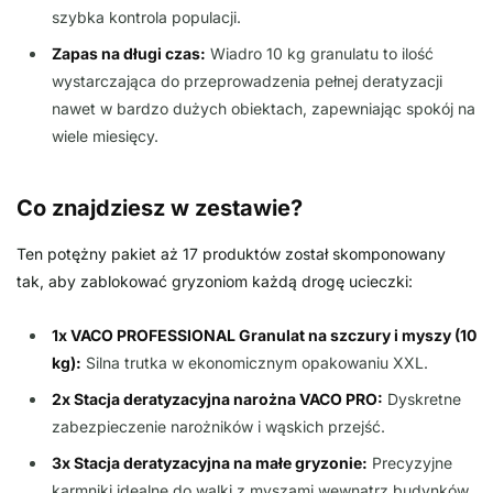
szybka kontrola populacji.
Zapas na długi czas:
Wiadro 10 kg granulatu to ilość
wystarczająca do przeprowadzenia pełnej deratyzacji
nawet w bardzo dużych obiektach, zapewniając spokój na
wiele miesięcy.
Co znajdziesz w zestawie?
Ten potężny pakiet aż 17 produktów został skomponowany
tak, aby zablokować gryzoniom każdą drogę ucieczki:
1x VACO PROFESSIONAL Granulat na szczury i myszy (10
kg):
Silna trutka w ekonomicznym opakowaniu XXL.
2x Stacja deratyzacyjna narożna VACO PRO:
Dyskretne
zabezpieczenie narożników i wąskich przejść.
3x Stacja deratyzacyjna na małe gryzonie:
Precyzyjne
karmniki idealne do walki z myszami wewnątrz budynków.