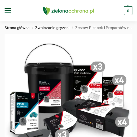
0
Strona główna
Zwalczanie gryzoni
Zestaw Pułapek i Preparatów na Myszy i Szczury VACO PRO aż 17 produktów
/
/