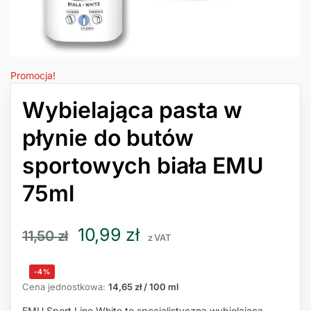
Promocja!
Wybielająca pasta w
płynie do butów
sportowych biała EMU
75ml
10,99
zł
11,50
zł
z VAT
-4%
Cena jednostkowa:
14,65 zł / 100 ml
EMU Sport Line White to specjalistyczna wybielająca