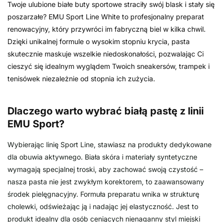
Twoje ulubione białe buty sportowe straciły swój blask i stały się
poszarzałe? EMU Sport Line White to profesjonalny preparat
renowacyjny, który przywróci im fabryczną biel w kilka chwil.
Dzięki unikalnej formule o wysokim stopniu krycia, pasta
skutecznie maskuje wszelkie niedoskonałości, pozwalając Ci
cieszyć się idealnym wyglądem Twoich sneakersów, trampek i
tenisówek niezależnie od stopnia ich zużycia.
Dlaczego warto wybrać białą pastę z linii
EMU Sport?
Wybierając linię Sport Line, stawiasz na produkty dedykowane
dla obuwia aktywnego. Biała skóra i materiały syntetyczne
wymagają specjalnej troski, aby zachować swoją czystość –
nasza pasta nie jest zwykłym korektorem, to zaawansowany
środek pielęgnacyjny. Formuła preparatu wnika w strukturę
cholewki, odświeżając ją i nadając jej elastyczność. Jest to
produkt idealny dla osób ceniących nienaganny styl miejski