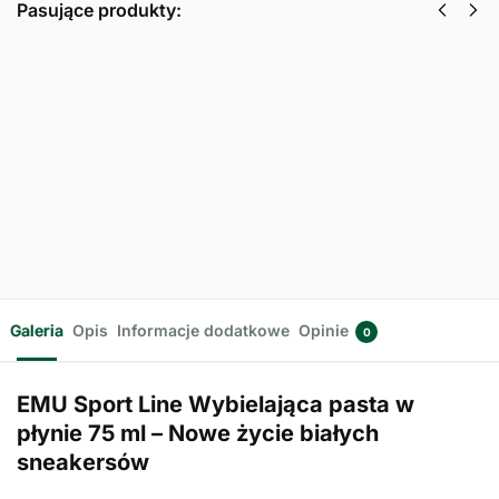
Pasujące produkty:
Wodoodporny
Odświeżający
impregnat do
dezodorant z
butów
jonami srebra
sportowych
do butów
EMU 250ml
sportowych
16,99
zł
EMU 150ml
z VAT
16,99
zł
z VAT
Dodaj do
koszyka
Dodaj do
koszyka
Galeria
Opis
Informacje dodatkowe
Opinie
0
EMU Sport Line Wybielająca pasta w
płynie 75 ml – Nowe życie białych
sneakersów