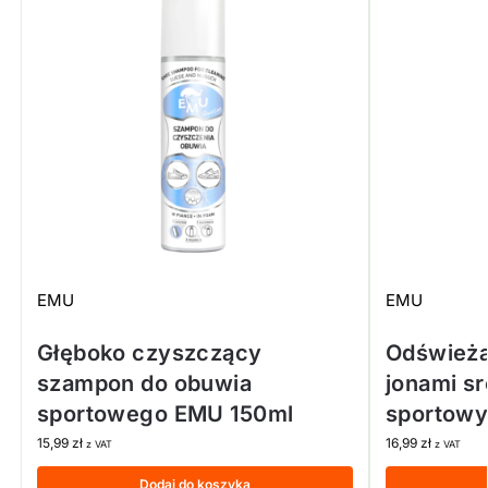
EMU
EMU
Głęboko czyszczący
Odświeża
szampon do obuwia
jonami s
sportowego EMU 150ml
sportowy
15,99
zł
16,99
zł
z VAT
z VAT
Dodaj do koszyka