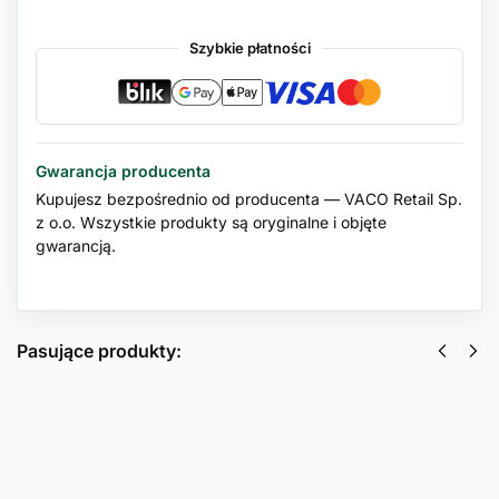
Szybkie płatności
Gwarancja producenta
Kupujesz bezpośrednio od producenta — VACO Retail Sp.
z o.o. Wszystkie produkty są oryginalne i objęte
gwarancją.
Pasujące produkty:
Skuteczna pułapka na osy i szerszenie z
płynem VACO 200ml
23,99
zł
z VAT
Dodaj do koszyka