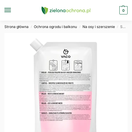
0
Strona główna
Ochrona ogrodu i balkonu
Na osy i szerszenie
Skuteczny płyn do pułapki na osy i szerszenie VACO 200ml
/
/
/