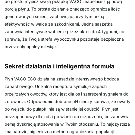
po prostu myjesz swoją pułapkę VACO i napełniasz ją nową
porcją płynu. To proste działanie znacząco ogranicza ilość
generowanych śmieci, zachowując przy tym pełną
efektywność w walce ze szkodnikami. Jedna saszetka
zapewnia intensywne wabienie przez okres do 4 tygodni, co
sprawia, że Twoja strefa wypoczynku pozostaje bezpieczna
przez cały upalny miesiąc.
Sekret działania i inteligentna formuła
Płyn VACO ECO działa na zasadzie intensywnego bodźca
zapachowego. Unikalna receptura symuluje zapach
przejrzałych owoców, który jest dla os i szerszeni sygnałem do
żerowania. Odpowiednio dobrane pH cieczy sprawia, że owady
po wejściu do pułapki nie są w stanie jej opuścić. Płyn jest
bezzapachowy dla ludzi po wlaniu do urządzenia, co zapewnia
pełną dyskrecję stosowania w Twoim otoczeniu. To najczystsza
i najbardziej higieniczna metoda ograniczania populacji