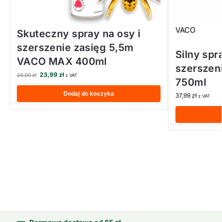
VACO
Skuteczny spray na osy i
szerszenie zasięg 5,5m
Silny spr
VACO MAX 400ml
szersze
23,99
zł
24,00
zł
z VAT
750ml
Dodaj do koszyka
37,99
zł
z VAT