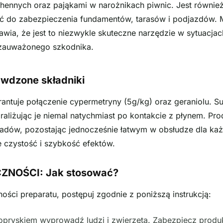
hennych oraz pająkami w narożnikach piwnic. Jest również
 do zabezpieczenia fundamentów, tarasów i podjazdów. 
wia, że jest to niezwykle skuteczne narzędzie w sytuacjac
 zauważonego szkodnika.
rawdzone składniki
ntuje połączenie cypermetryny (5g/kg) oraz geraniolu. Sub
aliżując je niemal natychmiast po kontakcie z płynem. Pro
wadów, pozostając jednocześnie łatwym w obsłudze dla ka
 czystość i szybkość efektów.
ZNOŚCI: Jak stosować?
ści preparatu, postępuj zgodnie z poniższą instrukcją:
opryskiem wyprowadź ludzi i zwierzęta. Zabezpiecz prod