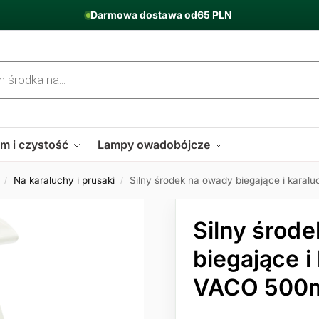
Darmowa dostawa od
65 PLN
m i czystość
Lampy owadobójcze
Na karaluchy i prusaki
Silny środek na owady biegające i karal
/
/
Silny środ
biegające i
VACO 500