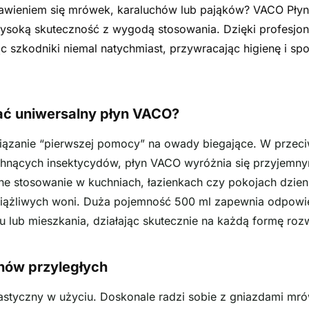
awieniem się mrówek, karaluchów lub pająków? VACO Płyn
ysoką skuteczność z wygodą stosowania. Dzięki profesjona
ąc szkodniki niemal natychmiast, przywracając higienę i s
ać uniwersalny płyn VACO?
wiązanie “pierwszej pomocy” na owady biegające. W przeci
 pachnących insektycydów, płyn VACO wyróżnia się przyje
e stosowanie w kuchniach, łazienkach czy pokojach dzie
ciążliwych woni. Duża pojemność 500 ml zapewnia odpowi
 lub mieszkania, działając skutecznie na każdą formę r
enów przyległych
lastyczny w użyciu. Doskonale radzi sobie z gniazdami mró