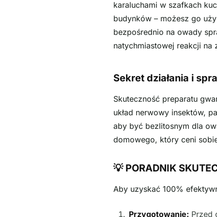
karaluchami w szafkach kuc
budynków – możesz go użyć
bezpośrednio na owady spra
natychmiastowej reakcji na
Sekret działania i sp
Skuteczność preparatu gwara
układ nerwowy insektów, par
aby być bezlitosnym dla o
domowego, który ceni sobie
💡 PORADNIK SKUTEC
Aby uzyskać 100% efektywno
Przygotowanie:
Przed 