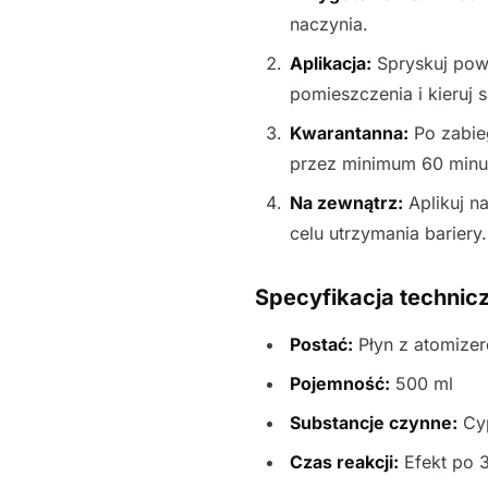
naczynia.
Aplikacja:
Spryskuj powi
pomieszczenia i kieruj s
Kwarantanna:
Po zabie
przez minimum 60 minu
Na zewnątrz:
Aplikuj n
celu utrzymania bariery.
Specyfikacja technic
Postać:
Płyn z atomize
Pojemność:
500 ml
Substancje czynne:
Cyp
Czas reakcji:
Efekt po 3