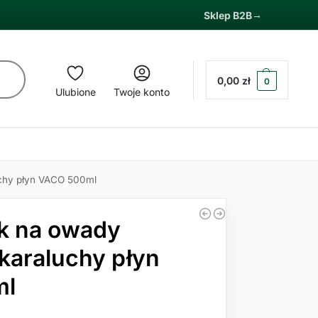
Sklep B2B
0,00
zł
0
Ulubione
Twoje konto
uchy płyn VACO 500ml
ek na owady
 karaluchy płyn
ml