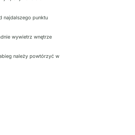
od najdalszego punktu
adnie wywietrz wnętrze
 zabieg należy powtórzyć w