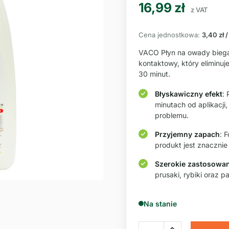
16,99
zł
z VAT
Cena jednostkowa:
3,40 zł 
VACO Płyn na owady biegaj
kontaktowy, który eliminu
30 minut.
Błyskawiczny efekt
:
minutach od aplikacji
problemu.
Przyjemny zapach
: 
produkt jest znaczni
Szerokie zastosowan
prusaki, rybiki oraz p
Na stanie