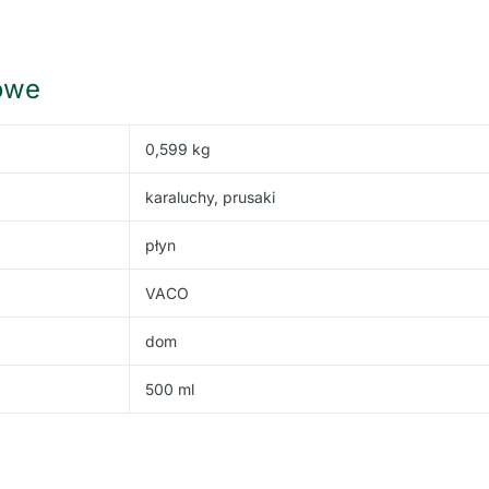
owe
0,599 kg
karaluchy, prusaki
płyn
VACO
dom
500 ml