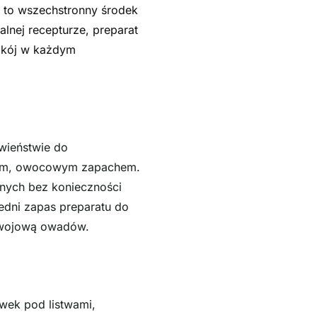
 to wszechstronny środek
lnej recepturze, preparat
pokój w każdym
wieństwie do
mnym, owocowym zapachem.
nnych bez konieczności
edni zapas preparatu do
ozwojową owadów.
wek pod listwami,