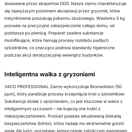
stosowane przez ekspertów DDD. Nasze ziarno charakteryzuje
się najwyższym poziomem akceptacji przez gryzonie, które
instynktownie poszukują pokarmu zbożowego. Wiaderko 3 kg
pozwala na precyzyjne zabezpieczenie całego domu, od
poddasza po piwnicę. Preparat zawiera substancje
mumifikujące, które hamują procesy rozkładu padłych
szkodników, co znacząco podnosi standardy higieniczne
podczas akcji deratyzacyjnej wewnątrz budynków.
Inteligentna walka z gryzoniami
VACO PROFESSIONAL Ziarno wykorzystuje Bromadiolon (50
ppm), który paraliżuje procesy krzepnięcia krwi u szkodników.
Substancja działa z opóźnieniem, co jest kluczowe w walce z
inteligentnymi szczurami – nie kojarzą one trutki z
niebezpieczeństwem. Produkt posiada wbudowaną blokadę
bezpieczeństwa (bitrex), która nadaje mu ekstremalnie gorzki
smak dla ludzi, pozostając jednocześnie zabójczym magnesem