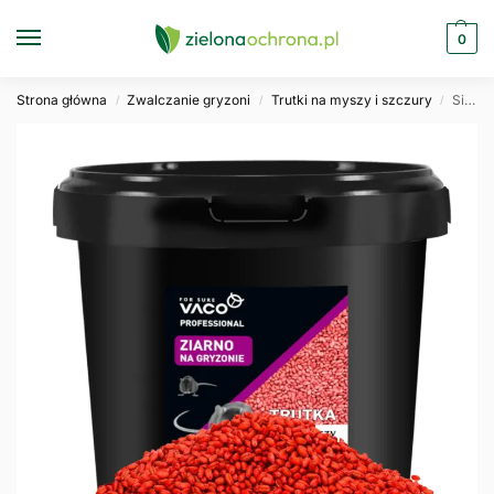
0
Strona główna
Zwalczanie gryzoni
Trutki na myszy i szczury
Silna trutka na myszy i szczury ziarno VACO PRO 3kg
/
/
/