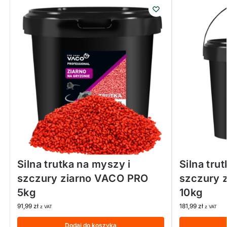
Silna trutka na myszy i
Silna tru
szczury ziarno VACO PRO
szczury 
5kg
10kg
91,99
zł
181,99
zł
z VAT
z VAT
Dodaj do koszyka