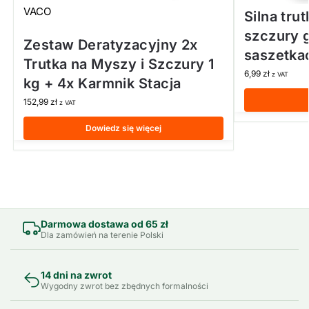
VACO
Silna tru
szczury 
Zestaw Deratyzacyjny 2x
saszetka
Trutka na Myszy i Szczury 1
6,99
zł
z VAT
kg + 4x Karmnik Stacja
152,99
zł
z VAT
Dowiedz się więcej
Darmowa dostawa od 65 zł
Dla zamówień na terenie Polski
14 dni na zwrot
Wygodny zwrot bez zbędnych formalności