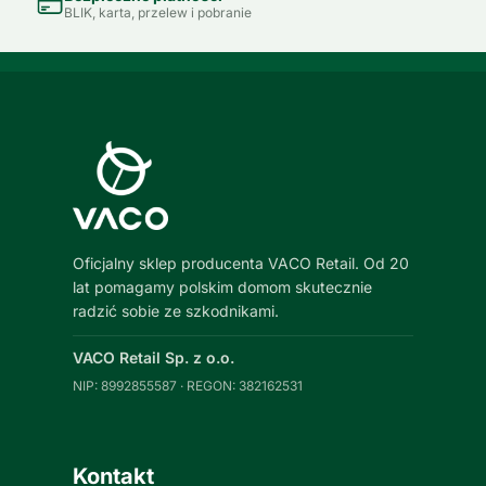
BLIK, karta, przelew i pobranie
Oficjalny sklep producenta VACO Retail. Od 20
lat pomagamy polskim domom skutecznie
radzić sobie ze szkodnikami.
VACO Retail Sp. z o.o.
NIP: 8992855587 · REGON: 382162531
Kontakt