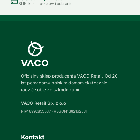
BLIK, karta, przelew i pobranie
Oficjalny sklep producenta VACO Retail. Od 20
lat pomagamy polskim domom skutecznie
radzić sobie ze szkodnikami.
VACO Retail Sp. z o.o.
NIP: 8992855587 · REGON: 382162531
Kontakt