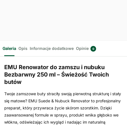
9,99
zł
8,99
zł
9,00
zł
z VAT
z
VAT
Dodaj do
koszyka
Dodaj do
koszyka
Galeria
Opis
Informacje dodatkowe
Opinie
0
EMU Renowator do zamszu i nubuku
Bezbarwny 250 ml – Świeżość Twoich
butów
Twoje zamszowe buty straciły swoją pierwotną strukturę i stały
się matowe? EMU Suede & Nubuck Renovator to profesjonalny
preparat, który przywraca życie skórom szorstkim. Dzięki
zaawansowanej formule w sprayu, produkt wnika głęboko we
włókna, odświeżając ich wygląd i nadając im naturalną