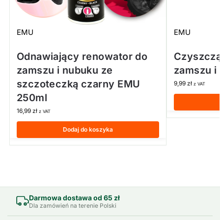
EMU
EMU
Odnawiający renowator do
Czyszczą
zamszu i nubuku ze
zamszu i
szczoteczką czarny EMU
9,99
zł
z VAT
250ml
16,99
zł
z VAT
Dodaj do koszyka
Darmowa dostawa od 65 zł
Dla zamówień na terenie Polski