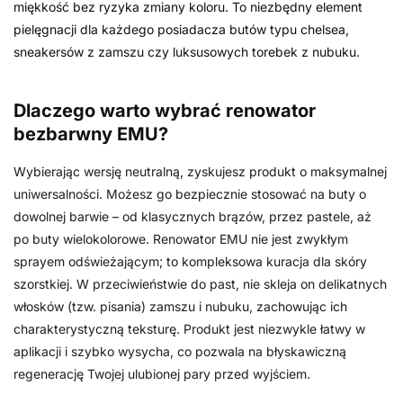
miękkość bez ryzyka zmiany koloru. To niezbędny element
pielęgnacji dla każdego posiadacza butów typu chelsea,
sneakersów z zamszu czy luksusowych torebek z nubuku.
Dlaczego warto wybrać renowator
bezbarwny EMU?
Wybierając wersję neutralną, zyskujesz produkt o maksymalnej
uniwersalności. Możesz go bezpiecznie stosować na buty o
dowolnej barwie – od klasycznych brązów, przez pastele, aż
po buty wielokolorowe. Renowator EMU nie jest zwykłym
sprayem odświeżającym; to kompleksowa kuracja dla skóry
szorstkiej. W przeciwieństwie do past, nie skleja on delikatnych
włosków (tzw. pisania) zamszu i nubuku, zachowując ich
charakterystyczną teksturę. Produkt jest niezwykle łatwy w
aplikacji i szybko wysycha, co pozwala na błyskawiczną
regenerację Twojej ulubionej pary przed wyjściem.