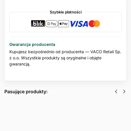
Szybkie płatności
Gwarancja producenta
Kupujesz bezpośrednio od producenta — VACO Retail Sp.
z o.o. Wszystkie produkty są oryginalne i objęte
gwarancją.
Pasujące produkty:
Czyszcząca
Wielofunkcyjna
gąbka do
szczotka do
zamszu i
zamszu i
nubuku
nubuku 4w1
EMU
EMU