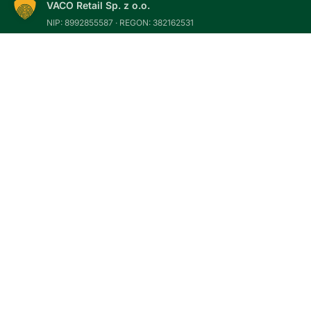
VACO Retail Sp. z o.o.
NIP: 8992855587 · REGON: 382162531
Kontakt
Potrzebujesz pomocy w wyborze preparatu?
Doradzimy w doborze właściwego rozwiązania.
Adres
Południowa 14
55-040 Domasław
E-mail
sklep@zielonaochrona.pl
Infolinia
+48 510 013 365