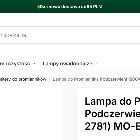
Darmowa dostawa od
65 PLN
m i czystość
Lampy owadobójcze
mitery do promienników
Lampa do Promiennika Podczerwieni 1800W
/
Lampa do P
Podczerwie
2781) MO-