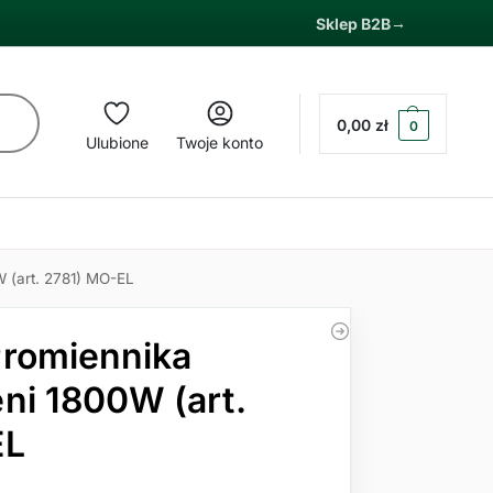
Sklep B2B
0,00
zł
0
Ulubione
Twoje konto
 (art. 2781) MO-EL
romiennika
ni 1800W (art.
EL