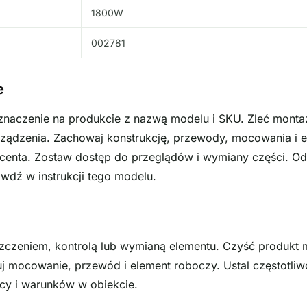
1800W
002781
e
oznaczenie na produkcie z nazwą modelu i SKU. Zleć montaż
ządzenia. Zachowaj konstrukcję, przewody, mocowania i e
enta. Zostaw dostęp do przeglądów i wymiany części. Odl
wdź w instrukcji tego modelu.
szczeniem, kontrolą lub wymianą elementu. Czyść produkt
uj mocowanie, przewód i element roboczy. Ustal częstotliw
racy i warunków w obiekcie.