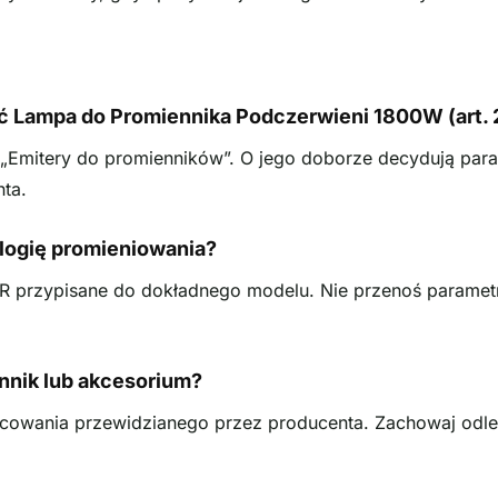
 Lampa do Promiennika Podczerwieni 1800W (art.
i „Emitery do promienników”. O jego doborze decydują par
nta.
logię promieniowania?
R przypisane do dokładnego modelu. Nie przenoś parame
nik lub akcesorium?
owania przewidzianego przez producenta. Zachowaj odległo