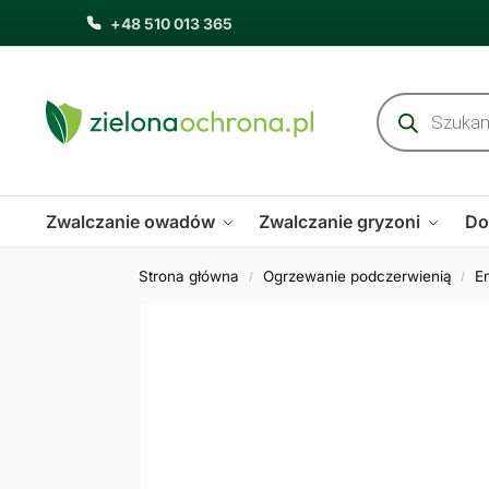
+48 510 013 365
Zwalczanie owadów
Zwalczanie gryzoni
Do
Strona główna
Ogrzewanie podczerwienią
E
/
/