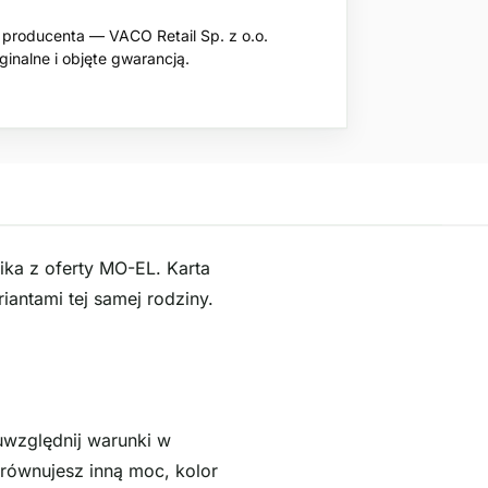
producenta — VACO Retail Sp. z o.o.
inalne i objęte gwarancją.
ika z oferty MO-EL. Karta
antami tej samej rodziny.
uwzględnij warunki w
orównujesz inną moc, kolor