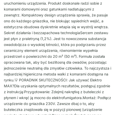
uruchomieniu urządzenia. Produkt doskonale radzi sobie z
komarami domowymi oraz gatunkami nadlatującymi z
zewnątrz. Kompaktowy design urządzenia sprawia, że pasuje
ono do każdego gniazdka, nie blokując sąsiednich wejść, a
estetyczna obudowa dyskretnie wtapia się w wystrój wnętrza.
Sekret działania i bezzapachowa technologiaSercem zestawu
jest płyn z praletryną (1,2%). Jest to nowoczesna substancja
owadobójcza o wysokiej lotności, która po podgrzaniu przez
ceramiczny element urządzenia, równomiernie wypełnia
przestrzeń o powierzchni do 20 m² (50 m³). Formuła została
opracowana tak, aby być bezlitosną dla owadów, pozostając
jednocześnie neutralną dla zmysłów człowieka. To najczystsza i
najbardziej higieniczna metoda walki z komarami dostępna na
rynku.💡 PORADNIK SKUTECZNOŚCI: Jak używać Elektro
MAX?Dla uzyskania optymalnych rezultatów, postępuj zgodnie
z instrukcją:Przygotowanie: Zdejmij nakrętkę z buteleczki z
płynem i wkręć ją mocno do elektrofumigatora.Montaż: Podłącz
urządzenie do gniazdka 230V. Zawsze dbaj o to, aby
buteleczka znajdowała się w pozycji pionowej (urządzenie