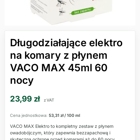
Długodziałające elektro
na komary z płynem
VACO MAX 45ml 60
nocy
23,99
zł
z VAT
Cena jednostkowa:
53,31 zł / 100 ml
VACO MAX Elektro to kompletny zestaw z płynem
owadobójczym, który zapewnia bezzapachową i
skuteczną ochronę przed komarami aż do 60 nocy.