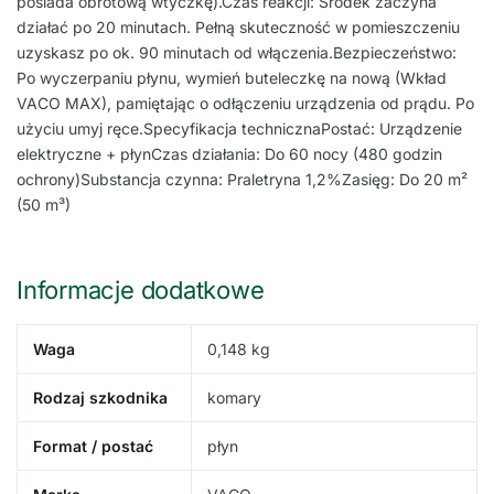
posiada obrotową wtyczkę).Czas reakcji: Środek zaczyna
działać po 20 minutach. Pełną skuteczność w pomieszczeniu
uzyskasz po ok. 90 minutach od włączenia.Bezpieczeństwo:
Po wyczerpaniu płynu, wymień buteleczkę na nową (Wkład
VACO MAX), pamiętając o odłączeniu urządzenia od prądu. Po
użyciu umyj ręce.Specyfikacja technicznaPostać: Urządzenie
elektryczne + płynCzas działania: Do 60 nocy (480 godzin
ochrony)Substancja czynna: Praletryna 1,2%Zasięg: Do 20 m²
(50 m³)
Informacje dodatkowe
Waga
0,148 kg
Rodzaj szkodnika
komary
Format / postać
płyn