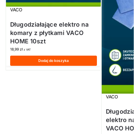
VACO
Długodziałające elektro na
komary z płytkami VACO
HOME 10szt
18,99
zł
z VAT
Dodaj do koszyka
VACO
Długodzi
elektro n
VACO HO