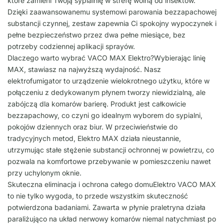
które zamieni Twoją sypialnię w strefę wolną od insektów.
Dzięki zaawansowanemu systemowi parowania bezzapachowej
substancji czynnej, zestaw zapewnia Ci spokojny wypoczynek i
pełne bezpieczeństwo przez dwa pełne miesiące, bez
potrzeby codziennej aplikacji sprayów.
Dlaczego warto wybrać VACO MAX Elektro?Wybierając linię
MAX, stawiasz na najwyższą wydajność. Nasz
elektrofumigator to urządzenie wielokrotnego użytku, które w
połączeniu z dedykowanym płynem tworzy niewidzialną, ale
zabójczą dla komarów barierę. Produkt jest całkowicie
bezzapachowy, co czyni go idealnym wyborem do sypialni,
pokojów dziennych oraz biur. W przeciwieństwie do
tradycyjnych metod, Elektro MAX działa nieustannie,
utrzymując stałe stężenie substancji ochronnej w powietrzu, co
pozwala na komfortowe przebywanie w pomieszczeniu nawet
przy uchylonym oknie.
Skuteczna eliminacja i ochrona całego domuElektro VACO MAX
to nie tylko wygoda, to przede wszystkim skuteczność
potwierdzona badaniami. Zawarta w płynie praletryna działa
paraliżująco na układ nerwowy komarów niemal natychmiast po