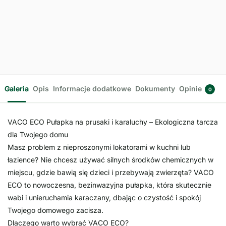
17,99
zł
250ml
z VAT
14,99
zł
z VAT
Dodaj do
koszyka
Dodaj
do
koszyka
Galeria
Opis
Informacje dodatkowe
Dokumenty
Opinie
0
VACO ECO Pułapka na prusaki i karaluchy – Ekologiczna tarcza
dla Twojego domu
Masz problem z nieproszonymi lokatorami w kuchni lub
łazience? Nie chcesz używać silnych środków chemicznych w
miejscu, gdzie bawią się dzieci i przebywają zwierzęta? VACO
ECO to nowoczesna, bezinwazyjna pułapka, która skutecznie
wabi i unieruchamia karaczany, dbając o czystość i spokój
Twojego domowego zacisza.
Dlaczego warto wybrać VACO ECO?