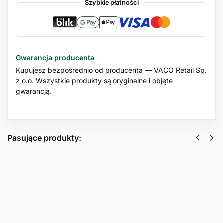
Szybkie płatności
Gwarancja producenta
Kupujesz bezpośrednio od producenta — VACO Retail Sp.
z o.o. Wszystkie produkty są oryginalne i objęte
gwarancją.
Pasujące produkty:
Silny
Skuteczna
preparat
płytka
na
owadobójcza
pluskwy i
na owady
karaluchy
biegające i
Orange
latające
płyn VACO
VACO MAX