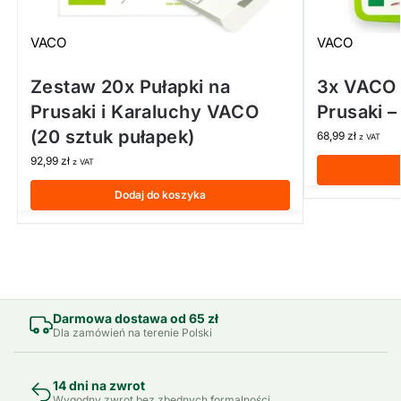
VACO
VACO
Zestaw 20x Pułapki na
3x VACO 
Prusaki i Karaluchy VACO
Prusaki –
(20 sztuk pułapek)
68,99
zł
z VAT
92,99
zł
z VAT
Dodaj do koszyka
Darmowa dostawa od 65 zł
Dla zamówień na terenie Polski
14 dni na zwrot
Wygodny zwrot bez zbędnych formalności