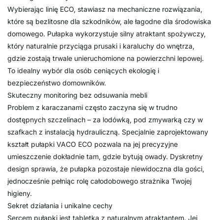
Wybierając linię ECO, stawiasz na mechaniczne rozwiązania,
które są bezlitosne dla szkodników, ale łagodne dla środowiska
domowego. Pułapka wykorzystuje silny atraktant spożywczy,
który naturalnie przyciąga prusaki i karaluchy do wnętrza,
gdzie zostają trwale unieruchomione na powierzchni lepowej.
To idealny wybór dla osób ceniących ekologię i
bezpieczeństwo domowników.
Skuteczny monitoring bez odsuwania mebli
Problem z karaczanami często zaczyna się w trudno
dostępnych szczelinach – za lodówką, pod zmywarką czy w
szafkach z instalacją hydrauliczną. Specjalnie zaprojektowany
kształt pułapki VACO ECO pozwala na jej precyzyjne
umieszczenie dokładnie tam, gdzie bytują owady. Dyskretny
design sprawia, że pułapka pozostaje niewidoczna dla gości,
jednocześnie pełniąc rolę całodobowego strażnika Twojej
higieny.
Sekret działania i unikalne cechy
Sercem pułapki jest tabletka z naturalnym atraktantem. Jej