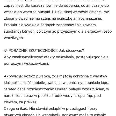
zapach jest dla karaczanów nie do odparcia, co zmusza je do
wejścia do wnętrza pułapki. Dzięki silnej warstwie klejącej, raz
złapany owad nie ma szans na ucieczkę ani rozmnażanie.
Produkt nie wydziela żadnych zapachów i nie zawiera
substancji lotnych, co czyni go przyjaznym dla alergików i osób
wrażliwych.
💡 PORADNIK SKUTECZNOŚCI: Jak stosować?
Aby zmaksymalizować efekty odławiania, postępuj zgodnie z
poniższymi wskazówkami:
Aktywacja: Rozłóż pułapkę, zdejmij folię ochronną z warstwy
klejącej i umieść tabletkę wabiącą w centralnym punkcie lepu.
Strategiczne rozmieszczenie: Umieść pułapki wzdłuż ścian, w
narożnikach oraz w pobliżu źródeł wody i ciepła (np. pod
zlewem, za pralką).
Czego unikać: Nie stawiaj pułapki w przeciągach (przy
otwartych oknach lub wentylacji), ponieważ może to osłabić