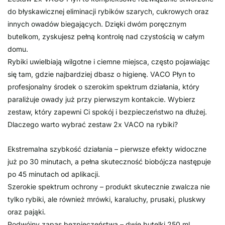
do błyskawicznej eliminacji rybików szarych, cukrowych oraz
innych owadów biegających. Dzięki dwóm poręcznym
butelkom, zyskujesz pełną kontrolę nad czystością w całym
domu.
Rybiki uwielbiają wilgotne i ciemne miejsca, często pojawiając
się tam, gdzie najbardziej dbasz o higienę. VACO Płyn to
profesjonalny środek o szerokim spektrum działania, który
paraliżuje owady już przy pierwszym kontakcie. Wybierz
zestaw, który zapewni Ci spokój i bezpieczeństwo na dłużej.
Dlaczego warto wybrać zestaw 2x VACO na rybiki?
Ekstremalna szybkość działania – pierwsze efekty widoczne
już po 30 minutach, a pełna skuteczność biobójcza następuje
po 45 minutach od aplikacji.
Szerokie spektrum ochrony – produkt skutecznie zwalcza nie
tylko rybiki, ale również mrówki, karaluchy, prusaki, pluskwy
oraz pająki.
Podwójny zapas bezpieczeństwa – dwie butelki 250 ml