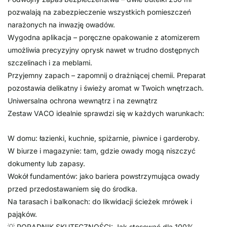
pozwalają na zabezpieczenie wszystkich pomieszczeń
narażonych na inwazję owadów.
Wygodna aplikacja – poręczne opakowanie z atomizerem
umożliwia precyzyjny oprysk nawet w trudno dostępnych
szczelinach i za meblami.
Przyjemny zapach – zapomnij o drażniącej chemii. Preparat
pozostawia delikatny i świeży aromat w Twoich wnętrzach.
Uniwersalna ochrona wewnątrz i na zewnątrz
Zestaw VACO idealnie sprawdzi się w każdych warunkach:
W domu: łazienki, kuchnie, spiżarnie, piwnice i garderoby.
W biurze i magazynie: tam, gdzie owady mogą niszczyć
dokumenty lub zapasy.
Wokół fundamentów: jako bariera powstrzymująca owady
przed przedostawaniem się do środka.
Na tarasach i balkonach: do likwidacji ścieżek mrówek i
pająków.
💡 PORADNIK SKUTECZNOŚCI: Jak stosować dla 100%