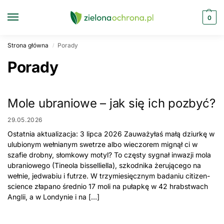
0
Strona główna
Porady
/
Porady
Mole ubraniowe – jak się ich pozbyć?
29.05.2026
Ostatnia aktualizacja: 3 lipca 2026 Zauważyłaś małą dziurkę w
ulubionym wełnianym swetrze albo wieczorem mignął ci w
szafie drobny, słomkowy motyl? To częsty sygnał inwazji mola
ubraniowego (Tineola bisselliella), szkodnika żerującego na
wełnie, jedwabiu i futrze. W trzymiesięcznym badaniu citizen-
science złapano średnio 17 moli na pułapkę w 42 hrabstwach
Anglii, a w Londynie i na […]